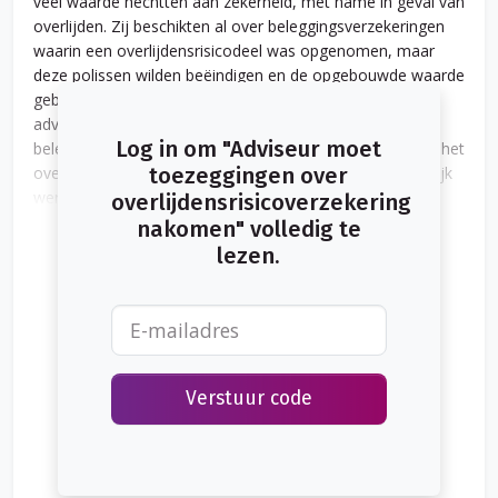
veel waarde hechtten aan zekerheid, met name in geval van
overlijden. Zij beschikten al over beleggingsverzekeringen
waarin een overlijdensrisicodeel was opgenomen, maar
deze polissen wilden beëindigen en de opgebouwde waarde
gebruiken om de hypotheekschuld te verlagen. In het
adviesrapport van de adviseur was opgenomen dat de
Log in om "Adviseur moet
beleggingspolissen zouden worden stopgezet, maar dat het
overlijdensrisicodeel zou worden voortgezet. In de praktijk
toezeggingen over
werden de beleggingsverzekeringen echter volledig
overlijdensrisicoverzekering
opgezegd en werd geen aparte overlijdensrisicoverzekering
nakomen" volledig te
afgesloten.
lezen.
Verstuur code