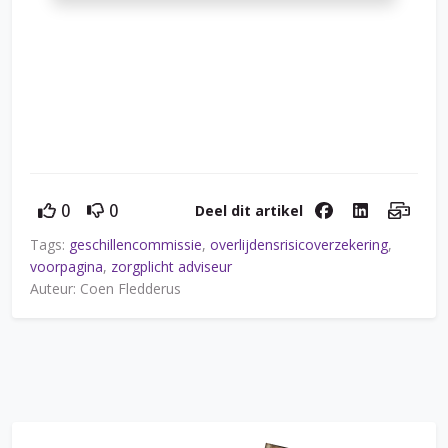
Deel dit artikel
0
0
Tags:
geschillencommissie
,
overlijdensrisicoverzekering
,
voorpagina
,
zorgplicht adviseur
Auteur: Coen Fledderus