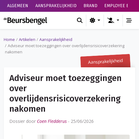
ALGEMEEN
AANSPRAKELIJKHEID
BRAND
EMPLOYEE BENEF
de Beursbengel
Home
Artikelen
Aansprakelijkheid
Adviseur moet toezeggingen over overlijdensrisicoverzekering
nakomen
Aansprakelijkheid
Adviseur moet toezeggingen
over
overlijdensrisicoverzekering
nakomen
Dossier door
Coen Fledderus
-
25/06/2026