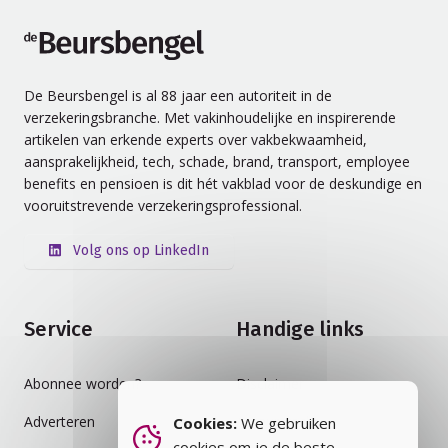
de Beursbengel
De Beursbengel is al 88 jaar een autoriteit in de
verzekeringsbranche. Met vakinhoudelijke en inspirerende
artikelen van erkende experts over vakbekwaamheid,
aansprakelijkheid, tech, schade, brand, transport, employee
benefits en pensioen is dit hét vakblad voor de deskundige en
vooruitstrevende verzekeringsprofessional.
Volg ons op LinkedIn
Service
Handige links
Abonnee worden?
Disclaimer
Adverteren
Auteursrecht
Cookies:
We gebruiken
cookies om je de beste