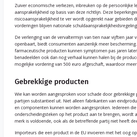
Zuiver economische verliezen, inbreuken op de persoonlijke l
aansprakelijkheid op basis van deze richtlijn. Deze beperkin
risicoaansprakelijkheid te ver wordt opgerekt naar gebieden di
vorderingen blijven nationale schuldaansprakelijkheidsregelinge
De verlenging van de vervaltermijn van tien naar vijftien jaar
openbaart, biedt consumenten aanzienlijk meer bescherming.
farmaceutische producten kunnen symptomen pas jaren later 
benadeelden ook dan nog verhaal kunnen halen bij de produce
mogelijke vordering van 500 euro afgeschaft, waardoor meer
Gebrekkige producten
Wie kan worden aangesproken voor schade door gebrekkige pro
partijen substantieel uit. Niet alleen fabrikanten van eindp
en componenten kunnen worden aangesproken. Iedereen die zi
onderscheidingsteken op het product aan te brengen, wordt 
merk is voldoende, ook als de betreffende partij niet heeft 
Importeurs die een product in de EU invoeren met het oog op 