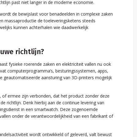
chtlijn past niet langer in de moderne economie.
o wordt de bewijslast voor benadeelden in complexe zaken
g en massaproductie de toeleveringsketens steeds
elijks kunnen achterhalen wie daadwerkelijk
we richtlijn?
 Naast fysieke roerende zaken en elektriciteit vallen nu ook
omvat computerprogramma’s, besturingssystemen, apps,
de geautomatiseerde aansturing van 3D-printers mogelijk
d, of ermee zijn verbonden, dat het product zonder deze
de richtlijn. Denk hierbij aan de continue levering van
ringsdienst in een smartwatch. Deze zogenoemde
allen onder de verantwoordelijkheid van een fabrikant of
delsactiviteit wordt ontwikkeld of geleverd, valt bewust