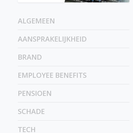
ALGEMEEN
AANSPRAKELIJKHEID
BRAND
EMPLOYEE BENEFITS
PENSIOEN
SCHADE
TECH