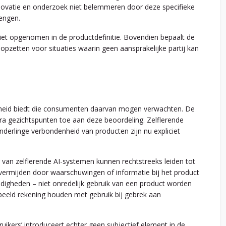
novatie en onderzoek niet belemmeren door deze specifieke
rengen.
iet opgenomen in de productdefinitie. Bovendien bepaalt de
opzetten voor situaties waarin geen aansprakelijke partij kan
iligheid biedt die consumenten daarvan mogen verwachten. De
tra gezichtspunten toe aan deze beoordeling. Zelflerende
nderlinge verbondenheid van producten zijn nu expliciet
 van zelflerende AI-systemen kunnen rechtstreeks leiden tot
 vermijden door waarschuwingen of informatie bij het product
digheden – niet onredelijk gebruik van een product worden
eeld rekening houden met gebruik bij gebrek aan
uikers’ introduceert echter geen subjectief element in de