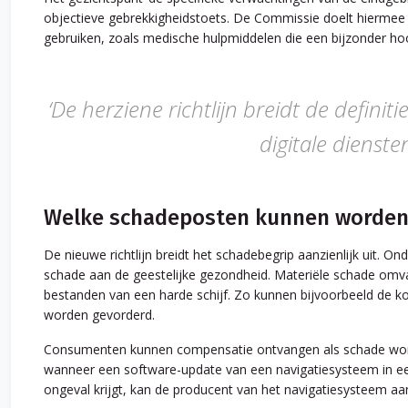
objectieve gebrekkigheidstoets. De Commissie doelt hiermee
gebruiken, zoals medische hulpmiddelen die een bijzonder h
‘De herziene richtlijn breidt de definiti
digitale dienste
Welke schadeposten kunnen worden
De nieuwe richtlijn breidt het schade­begrip aanzienlijk uit. O
schade aan de geestelijke gezondheid. Materiële schade omvat 
bestanden van een harde schijf. Zo kunnen bijvoorbeeld de k
worden gevorderd.
Consumenten kunnen compensatie ontvangen als schade wordt
wanneer een software-update van een navigatiesysteem in een
ongeval krijgt, kan de producent van het navigatiesysteem aa