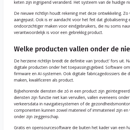
keten zijn ingrijpend veranderd. Het systeem van de huidige ri
De nieuwe richtlijn houdt rekening met deze ontwikkeling. Z
aangepast. Ook is er aandacht voor het feit dat globaliserin
ondoorzichtiger maken voor eindgebruikers, die nu soms nauw
verantwoordelijk is voor een gebrekkig product.
Welke producten vallen onder de nieu
De herziene richtlijn breidt de definitie van ‘product’ fors uit.
digitale producten onder het toepassingsgebied. Software 
firmware en AI-systemen. Ook digitale fabricagedossiers die 
maken, kwalificeren als product.
Bijbehorende diensten die zó in een product zijn geïntegreer
diensten zijn functie niet kan vervullen, vallen eveneens onder 
verkeersdata in navigatiesystemen of de gezondheidsmonito
componenten kunnen zowel materieel of immaterieel zijn en v
onder zijn zeggenschap.
Gratis en opensourcesoftware die buiten het kader van een han