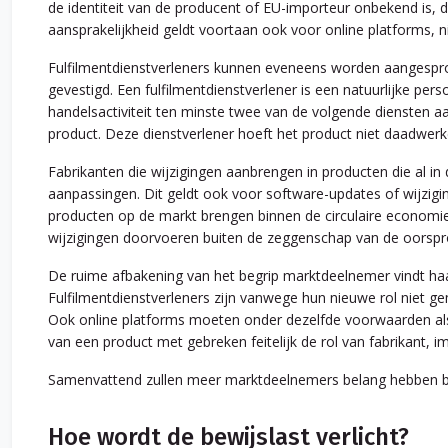
de identiteit van de producent of EU-importeur onbekend is, d
aansprakelijkheid geldt voortaan ook voor online platforms, ni
Fulfilmentdienstverleners kunnen eveneens worden aangespr
gevestigd. Een fulfilmentdienstverlener is een natuurlijke per
handelsactiviteit ten minste twee van de volgende diensten aa
product. Deze dienstverlener hoeft het product niet daadwerkel
Fabrikanten die wijzigingen aanbrengen in producten die al in
aanpassingen. Dit geldt ook voor software-updates of wijzigin
producten op de markt brengen binnen de circulaire economie
wijzigingen doorvoeren buiten de zeggenschap van de oorspron
De ruime afbakening van het begrip marktdeelnemer vindt haa
Fulfilmentdienstverleners zijn vanwege hun nieuwe rol niet ge
Ook online platforms moeten onder dezelfde voorwaarden als
van een product met gebreken feitelijk de rol van fabrikant, im
Samenvattend zullen meer marktdeelnemers belang hebben bij
Hoe wordt de bewijslast verlicht?