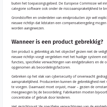
buiten het toepassingsgebied. De Europese Commissie wil in
categorie software ook onder de risicoaansprakelijkheid te b
Grondstoffen en onderdelen van eindproducten zijn wél explic
nieuwe richtlijn dat lidstaten een compensatieregeling mogen 
worden aangewezen.
Wanneer is een product gebrekkig?
Een product is gebrekkig als het objectief gezien niet de ve
nieuwe richtlijn voegt vergeleken met het huidige systeem ex
functies, specifieke verwachtingen van eindgebruikers en de o
opgenomen als beoordelingsfactoren.
Gebreken op het vlak van cybersecurity of onverwacht gedrag
aansprakelijkheid. Producenten kunnen de gebrekkigheid niet
te voegen. Daarnaast moet onjuist, maar – gezien de omstan
meegewogen bij de beoordeling. Fabrikanten moeten bijvoorb
concentratie of gebruik door kinderen.
Het gezichtspunt ‘de specifieke verwachtingen van de eindgebr