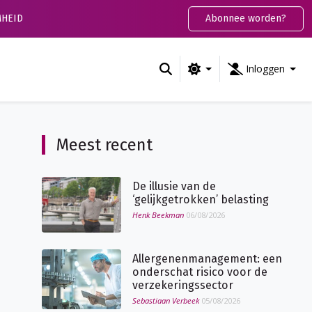
HEID
Abonnee worden?
Inloggen
Meest recent
De illusie van de
‘gelijkgetrokken’ belasting
Henk Beekman
06/08/2026
Allergenenmanagement: een
onderschat risico voor de
verzekeringssector
Sebastiaan Verbeek
05/08/2026