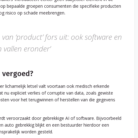
 op bepaalde groepen consumenten die specifieke producten
oog risico op schade meebrengen.
e van ‘product’ fors uit: ook software en
n vallen eronder’
 vergoed?
nder lichamelijk letsel valt voortaan ook medisch erkende
nu expliciet verlies of corruptie van data, zoals gewiste
osten voor het terugwinnen of herstellen van die gegevens
 veroorzaakt door gebrekkige AI of software. Bijvoorbeeld
 auto gebrekkig blijkt en een bestuurder hierdoor een
nsprakelijk worden gesteld.