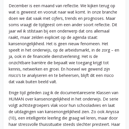
December is een maand van reflectie. We kijken terug op
wat is geweest en vooruit naar wat komt. In onze branche
doen we dat vaak met cijfers, trends en prognoses. Maar
soms vraagt de tijdgeest om een ander soort reflectie. Dit
jaar wil ik stilstaan bij een onderwerp dat ons allemaal
raakt, maar zelden expliciet op de agenda staat:
kansenongelijkheid. Het is geen nieuw fenomeen. Het
speelt in het onderwijs, op de arbeidsmarkt, in de zorg – en
ja, ook in de financiële dienstverlening. Het is de
onzichtbare barrière die bepaalt wie toegang krijgt tot
kennis, netwerken en groei. En hoewel we gewend zijn
risico’s te analyseren en te beheersen, blijft dit een risico
dat vaak buiten beeld valt.
Enige tijd geleden zag ik de documentaireserie Klassen van
HUMAN over kansenongelijkheid in het onderwijs. De serie
volgt achtstegroepers vlak voor hun schooladvies en laat
de uitdagingen van kansenongelijkheid zien. Zo ook Anyssa
(10), een intelligente leerling die graag wil leren, maar door
haar stressvolle thuissituatie steeds slechter presteert. Haar