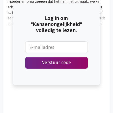
moeder en oma zeggen dat het hen niet uitmaakt welke
schoolrichting ze volgt, ook niet als het onder haar niveau
is. Het school­advies valt lager uit, waarbij haar juf zegt dat
Log in om
ze “uiteindelijk meer zou kunnen, maar ze moet ook de rust
gaan krijgen”. In andere wijken of binnen andere gezinnen
"Kansenongelijkheid"
kan – door stimulatie en motivatie – een leerling wel het
volledig te lezen.
juiste schooladvies krijgen en daarmee de kansen die
passen bij zijn intelligentie.
Verstuur code