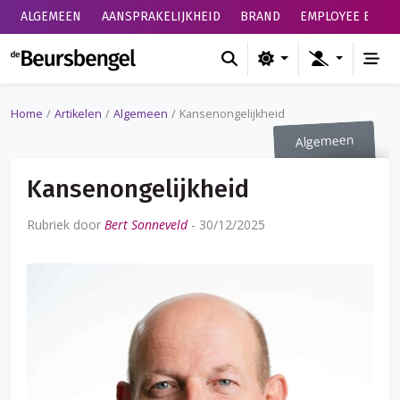
ALGEMEEN
AANSPRAKELIJKHEID
BRAND
EMPLOYEE BENEF
de Beursbengel
Home
Artikelen
Algemeen
Kansenongelijkheid
Algemeen
Kansenongelijkheid
Rubriek door
Bert Sonneveld
-
30/12/2025