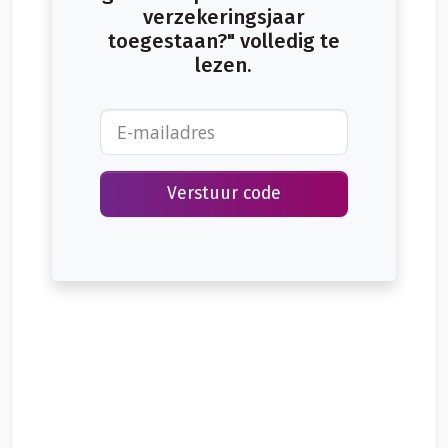
totaal verlies, de resterende jaarpremie tot 8 februari 2021
verzekeringsjaar
in mindering wordt gebracht op de uitkering.
toegestaan?" volledig te
lezen.
Verstuur code