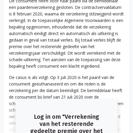
De consument heeft voor haar paard via de bemiddelaar
een paardenverzekering gesloten. De contractvervaldatum
is 8 februari 2020, waarna de verzekering stilzwijgend wordt
verlengd. In de toepasselijke Algemene Voorwaarden is een
bepaling opgenomen, inhoudende dat de verzekering
automatisch eindigt direct en automatisch als uitkering is
gedaan in geval van totaal verlies. Bij totaal verlies blijft de
premie over het resterende gedeelte van het
verzekeringsjaar verschuldigd. Dit wordt verrekend met de
schade-uitkering. Ten aanzien van de toepassing van deze
bepaling heeft consument een klacht ingediend.
De casus is als volgt. Op 3 juli 2020 is het paard van de
consument geëuthanaseerd en om die reden is de
verzekering per die datum beëindigd. De bemiddelaar heeft
de consument bij brief van 21 juli 2020 over de
schadeafwikkeling geïnformeerd. De bemiddelaar heeft een
schadevergoeding uitgekeerd van 90 procent van het
Log in om "Verrekening
verzekerd bedrag in verband met blijvende ongeschiktheid
verminderd met de restwaarde euthanasie. Verder is de
van het resterende
consument erover geïnformeerd dat, omdat sprake is van
gedeelte premie over het