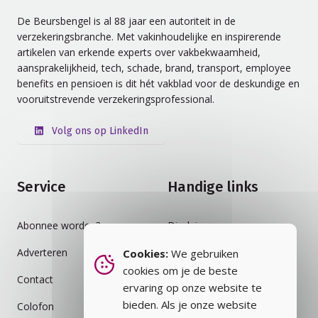
De Beursbengel is al 88 jaar een autoriteit in de
verzekeringsbranche. Met vakinhoudelijke en inspirerende
artikelen van erkende experts over vakbekwaamheid,
aansprakelijkheid, tech, schade, brand, transport, employee
benefits en pensioen is dit hét vakblad voor de deskundige en
vooruitstrevende verzekeringsprofessional.
Volg ons op LinkedIn
Service
Handige links
Abonnee worden?
Disclaimer
Adverteren
Auteursrecht
Cookies:
We gebruiken
cookies om je de beste
Contact
Cookiebeleid
ervaring op onze website te
bieden. Als je onze website
Colofon
Privacybeleid