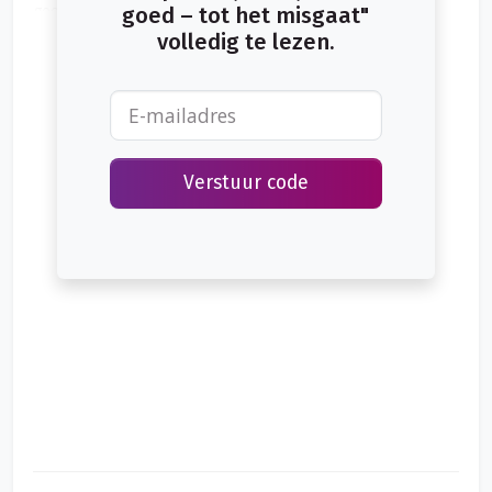
geen schade is, lijkt iedereen gelijk te hebben. Behalve in
goed – tot het misgaat"
het derde voorbeeld: daar blijft de tussenpersoon ernstig in
volledig te lezen.
gebreke.
Verstuur code