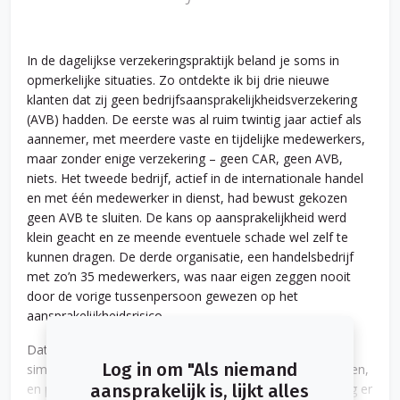
In de dagelijkse verzekeringspraktijk beland je soms in
opmerkelijke situaties. Zo ontdekte ik bij drie nieuwe
klanten dat zij geen bedrijfsaansprakelijkheidsverzekering
(AVB) hadden. De eerste was al ruim twintig jaar actief als
aannemer, met meerdere vaste en tijdelijke medewerkers,
maar zonder enige verzekering – geen CAR, geen AVB,
niets. Het tweede bedrijf, actief in de internationale handel
en met één medewerker in dienst, had bewust gekozen
geen AVB te sluiten. De kans op aansprakelijkheid werd
klein geacht en ze meende eventuele schade wel zelf te
kunnen dragen. De derde organisatie, een handelsbedrijf
met zo’n 35 medewerkers, was naar eigen zeggen nooit
door de vorige tussenpersoon gewezen op het
aansprakelijkheidsrisico.
Dat vond ik oprecht schokkend. Ondernemers die het
Log in om "Als niemand
simpelweg niet weten, anderen die bewust het risico lopen,
en professionals die ze er blijkbaar niet op wijzen. Zolang er
aansprakelijk is, lijkt alles