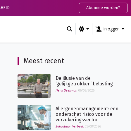
HEID
Abonnee worden?
Inloggen
Meest recent
De illusie van de
‘gelijkgetrokken’ belasting
Henk Beekman
06/08/2026
Allergenenmanagement: een
onderschat risico voor de
verzekeringssector
Sebastiaan Verbeek
05/08/2026