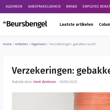
ALGEMEEN
AANSPRAKELIJKHEID
BRAND
EMPLOYEE BENEF
de Beursbengel
Laatste artikelen
Colu
Home
Artikelen
Algemeen
Verzekeringen: gebakken lucht?
Verzekeringen: gebakk
Rubriek door
Henk Beekman
-
18/06/2025