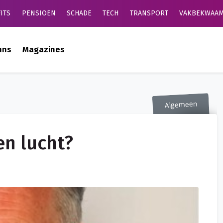
ITS
PENSIOEN
SCHADE
TECH
TRANSPORT
VAKBEKWAAM
mns
Magazines
Algemeen
en lucht?