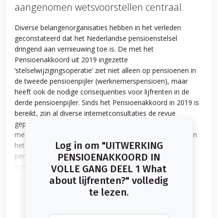
aangenomen wetsvoorstellen centraal.
Diverse belangenorganisaties hebben in het verleden
geconstateerd dat het Nederlandse pensioenstelsel
dringend aan vernieuwing toe is. De met het
Pensioenakkoord uit 2019 ingezette
‘stelselwijzigingsoperatie’ ziet niet alleen op pensioenen in
de tweede pensioenpijler (werknemerspensioen), maar
heeft ook de nodige consequenties voor lijfrenten in de
derde pensioenpijler. Sinds het Pensioenakkoord in 2019 is
bereikt, zijn al diverse internetconsultaties de revue
gepasseerd en is al menig wetsvoorstel ingediend. Het
meest recente wetsvoorstel dat een uitwerking vormt van
Log in om "UITWERKING
het Pensioenakkoord is het wetsvoorstel Wet toekomst
pensioenen. Dit wetsvoorstel is op 30 maart 2022
PENSIOENAKKOORD IN
ingediend bij de Tweede Kamer en was ten tijde van het
VOLLE GANG DEEL 1 What
opstellen van deze vakbijdrage nog in behandeling bij die
about lijfrenten?" volledig
Kamer.
te lezen.