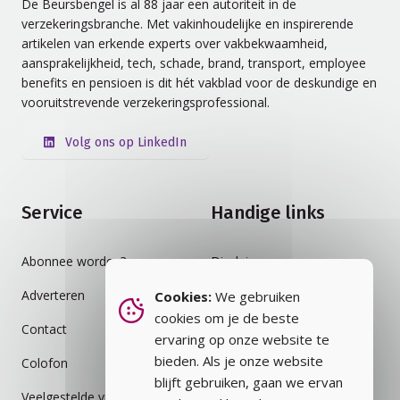
De Beursbengel is al 88 jaar een autoriteit in de
verzekeringsbranche. Met vakinhoudelijke en inspirerende
artikelen van erkende experts over vakbekwaamheid,
aansprakelijkheid, tech, schade, brand, transport, employee
benefits en pensioen is dit hét vakblad voor de deskundige en
vooruitstrevende verzekeringsprofessional.
Volg ons op LinkedIn
Service
Handige links
Abonnee worden?
Disclaimer
Adverteren
Auteursrecht
Cookies:
We gebruiken
cookies om je de beste
Contact
Cookiebeleid
ervaring op onze website te
bieden. Als je onze website
Colofon
Privacybeleid
blijft gebruiken, gaan we ervan
Veelgestelde vragen
Vakblad