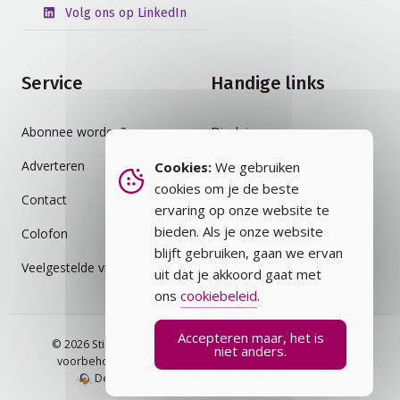
Volg ons op LinkedIn
Service
Handige links
Abonnee worden?
Disclaimer
Adverteren
Auteursrecht
Cookies:
We gebruiken
cookies om je de beste
Contact
Cookiebeleid
ervaring op onze website te
bieden. Als je onze website
Colofon
Privacybeleid
blijft gebruiken, gaan we ervan
Veelgestelde vragen
Vakblad
uit dat je akkoord gaat met
ons
cookiebeleid
.
Accepteren maar, het is
© 2026 Stichting Assurantie Registratie (SAR) - alle rechten
niet anders.
voorbehouden.
Veelgestelde vragen
Privacybeleid
Design en ontwikkeling door RV Productions.