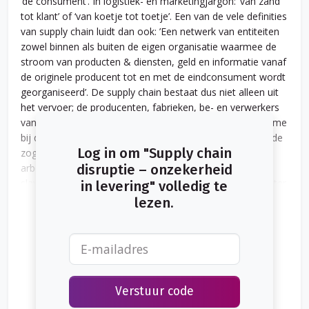
‘de consument’. In logistiek- en marketingjargon: ’van zand
tot klant’ of ‘van koetje tot toetje’. Een van de vele definities
van supply chain luidt dan ook: ’Een netwerk van entiteiten
zowel binnen als buiten de eigen organisatie waarmee de
stroom van producten & diensten, geld en informatie vanaf
de originele producent tot en met de eindconsument wordt
georganiseerd’. De supply chain bestaat dus niet alleen uit
het vervoer; de producenten, fabrieken, be- en verwerkers
van de goederen zijn hier minstens zo belangrijk. Met name
bij deze productie ligt tegenwoordig ook veel nadruk op de
Log in om "Supply chain
zogenoemde duurzaamheidsfactoren, zoals
arbeidsomstandigheden, diverse vormen van moderne
disruptie – onzekerheid
slavernij en milieuvervuiling. In dit artikel ligt de focus echter
in levering" volledig te
meer op het fysieke vervoer van de goederen als het zijn
lezen.
weg vindt naar de consument.
Verstuur code