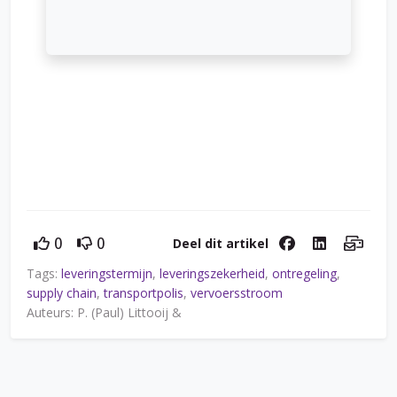
Deel dit artikel
0
0
Tags:
leveringstermijn
,
leveringszekerheid
,
ontregeling
,
supply chain
,
transportpolis
,
vervoersstroom
Auteurs: P. (Paul) Littooij &