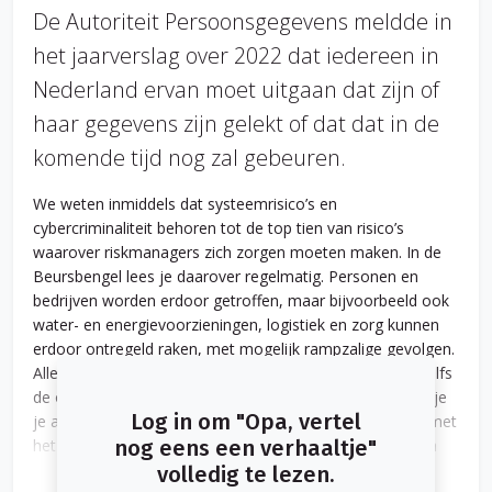
De Autoriteit Persoonsgegevens meldde in
het jaarverslag over 2022 dat iedereen in
Nederland ervan moet uitgaan dat zijn of
haar gegevens zijn gelekt of dat dat in de
komende tijd nog zal gebeuren.
We weten inmiddels dat systeemrisico’s en
cybercriminaliteit behoren tot de top tien van risico’s
waarover riskmanagers zich zorgen moeten maken. In de
Beursbengel lees je daarover regelmatig. Personen en
bedrijven worden erdoor getroffen, maar bijvoorbeeld ook
water- en energievoorzieningen, logistiek en zorg kunnen
erdoor ontregeld raken, met mogelijk rampzalige gevolgen.
Alles wat met het internet verbonden is, is kwetsbaar. Zelfs
de omvormers van zonnepaneelinstallaties. Soms moet je
Log in om "Opa, vertel
je afvragen waarom bepaalde apparatuur verbonden is met
het internet. Onlangs kocht ik een wasmachine die je kan
nog eens een verhaaltje"
bedienen met een app. Persoonlijk vind ik dat een onzinnige
volledig te lezen.