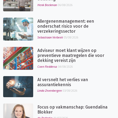
Henk Beekman
06/08/2026
Allergenenmanagement: een
onderschat risico voor de
verzekeringssector
Sebastiaan Verbeek
05/08/2026
Adviseur moet klant wijzen op
preventieve maatregelen die voor
dekking vereist zijn
Coen Fledderus
04/08/2026
AI versnelt het verlies van
assurantiekennis
Linda Zevenbergen
03/08/2026
Focus op vakmanschap: Guendalina
Blokker
de Redactie
31/07/2026