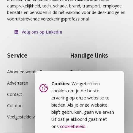
aansprakelijkheid, tech, schade, brand, transport, employee
benefits en pensioen is dit hét vakblad voor de deskundige en
vooruitstrevende verzekeringsprofessional.
Volg ons op LinkedIn
Service
Handige links
Abonnee worden?
Disclaimer
Adverteren
Auteursrecht
Cookies:
We gebruiken
cookies om je de beste
Contact
Cookiebeleid
ervaring op onze website te
bieden. Als je onze website
Colofon
Privacybeleid
blijft gebruiken, gaan we ervan
Veelgestelde vragen
Vakblad
uit dat je akkoord gaat met
ons
cookiebeleid
.