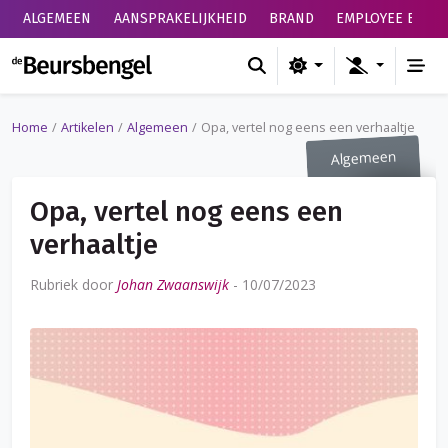
ALGEMEEN
AANSPRAKELIJKHEID
BRAND
EMPLOYEE BENEF
de Beursbengel
Home
Artikelen
Algemeen
Opa, vertel nog eens een verhaaltje
Algemeen
Opa, vertel nog eens een
verhaaltje
Rubriek door
Johan Zwaanswijk
-
10/07/2023