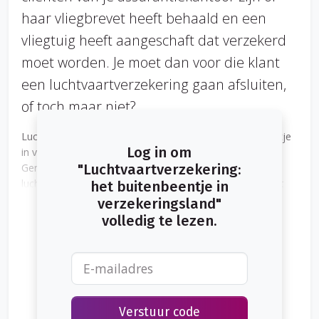
haar vliegbrevet heeft behaald en een
vliegtuig heeft aangeschaft dat verzekerd
moet worden. Je moet dan voor die klant
een luchtvaartverzekering gaan afsluiten,
of toch maar niet?
Luchtvaartverzekeringen zijn een beetje een buitenbeentje
Log in om
in verzekeringsland. We hebben het hier dan over de
General Aviation. In goed Nederlands ook wel ‘kleine
"Luchtvaartverzekering:
luchtvaart’ genoemd. Dus geen verkeersvliegtuigen, want
het buitenbeentje in
dat is weer een heel andere tak van luchtvaartverzekering
verzekeringsland"
die we hier niet verder zullen bespreken.
volledig te lezen.
Verstuur code