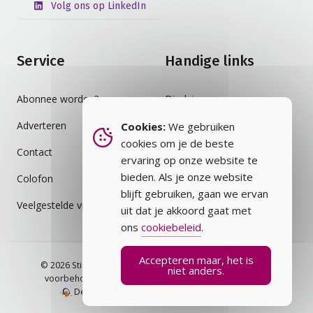
Volg ons op LinkedIn
Service
Handige links
Abonnee worden?
Disclaimer
Adverteren
Auteursrecht
Cookies:
We gebruiken
cookies om je de beste
Contact
Cookiebeleid
ervaring op onze website te
bieden. Als je onze website
Colofon
Privacybeleid
blijft gebruiken, gaan we ervan
Veelgestelde vragen
Vakblad
uit dat je akkoord gaat met
ons
cookiebeleid
.
Accepteren maar, het is
© 2026 Stichting Assurantie Registratie (SAR) - alle rechten
niet anders.
voorbehouden.
Veelgestelde vragen
Privacybeleid
Design en ontwikkeling door RV Productions.