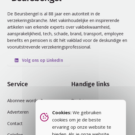
De Beursbengel is al 88 jaar een autoriteit in de
verzekeringsbranche. Met vakinhoudelijke en inspirerende
artikelen van erkende experts over vakbekwaamheid,
aansprakelijkheid, tech, schade, brand, transport, employee
benefits en pensioen is dit hét vakblad voor de deskundige en
vooruitstrevende verzekeringsprofessional.
Volg ons op LinkedIn
Service
Handige links
Abonnee worden?
Disclaimer
Adverteren
Auteursrecht
Cookies:
We gebruiken
cookies om je de beste
Contact
Cookiebeleid
ervaring op onze website te
bieden. Als je onze website
Colofon
Privacybeleid