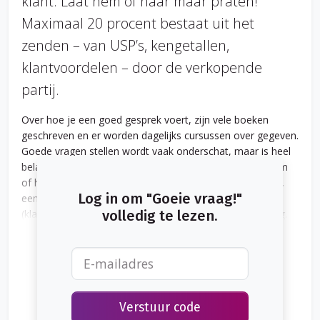
klant. Laat hem of haar maar praten!
Maximaal 20 procent bestaat uit het
zenden – van USP’s, kengetallen,
klantvoordelen – door de verkopende
partij.
Over hoe je een goed gesprek voert, zijn vele boeken
geschreven en er worden dagelijks cursussen over gegeven.
Goede vragen stellen wordt vaak onderschat, maar is heel
belangrijk om jouw gesprekspartner te snappen, van hem
of haar te leren, om het gedrag van iemand te begrijpen,
Log in om "Goeie vraag!"
een (klant)probleem te begrijpen of om met de juiste
(klant)oplossing te komen. Het lijkt – dus – heel erg lastig.
volledig te lezen.
Maar als je jouw nieuwsgierigheid de vrije loop laat, is het
best goed te doen. Graag deel ik zes bouwstenen voor een
goed (vraag)gesprek.
Verstuur code