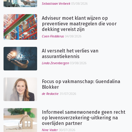
Sebastiaan Verbeek
05/08/2026
Adviseur moet klant wijzen op
preventieve maatregelen die voor
dekking vereist zijn
Coen Fledderus
04/08/2026
AI versnelt het verlies van
assurantiekennis
Linda Zevenbergen
03/08/2026
Focus op vakmanschap: Guendalina
Blokker
de Redactie
31/07/2026
Informeel samenwonende geen recht
op levensverzekering-uitkering na
overlijden partner
Nine Vader
30/07/2026