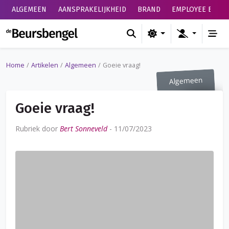
ALGEMEEN
AANSPRAKELIJKHEID
BRAND
EMPLOYEE BENEF
de Beursbengel
Home
Artikelen
Algemeen
Goeie vraag!
Algemeen
Goeie vraag!
Rubriek door
Bert Sonneveld
-
11/07/2023