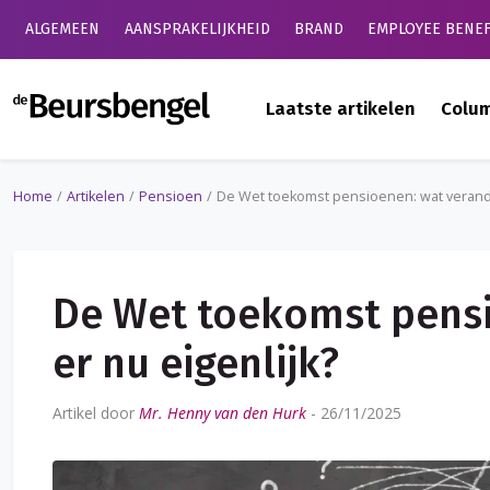
ALGEMEEN
AANSPRAKELIJKHEID
BRAND
EMPLOYEE BENEF
de Beursbengel
Laatste artikelen
Colu
Home
Artikelen
Pensioen
De Wet toekomst pensioenen: wat verander
De Wet toekomst pensi
er nu eigenlijk?
Artikel door
Mr. Henny van den Hurk
-
26/11/2025