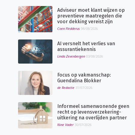
Adviseur moet klant wijzen op
preventieve maatregelen die
voor dekking vereist zijn
Coen Fledderus
04/08/2026
AI versnelt het verlies van
assurantiekennis
Linda Zevenbergen
03/08/2026
Focus op vakmanschap:
Guendalina Blokker
de Redactie
31/07/2026
Informeel samenwonende geen
recht op levensverzekering-
uitkering na overlijden partner
Nine Vader
30/07/2026