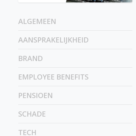
ALGEMEEN
AANSPRAKELIJKHEID
BRAND
EMPLOYEE BENEFITS
PENSIOEN
SCHADE
TECH