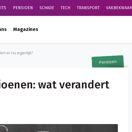
ITS
PENSIOEN
SCHADE
TECH
TRANSPORT
VAKBEKWAAM
mns
Magazines
t er nu eigenlijk?
Pensioen
oenen: wat verandert