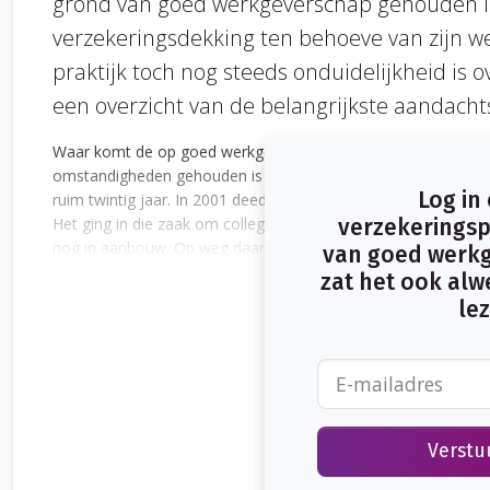
grond van goed werkgeverschap gehouden is
verzekeringsdekking ten behoeve van zijn w
praktijk toch nog steeds onduidelijkheid is o
een overzicht van de belangrijkste aandach
Waar komt de op goed werkgeverschap gebaseerde verzekeri
omstandigheden gehouden is om een verzekering ten behoeve 
Log in
ruim twintig jaar. In 2001 deed de Hoge Raad namelijk uitspra
Het ging in die zaak om collega’s van een bouwbedrijf die 
verzekeringsp
nog in aanbouw. Op weg daarheen worden zij slachtoffer van e
van goed werkg
krijgen hun letselschade vergoed op grond van de WAM-verzeke
zat het ook alwe
bestuurder heeft geen dekking op die verzekering.
lez
Verstu