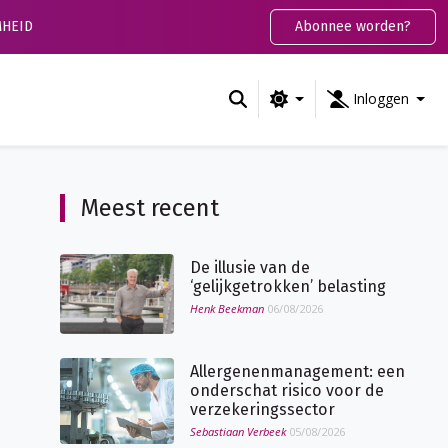
HEID
Abonnee worden?
Inloggen
Meest recent
De illusie van de
‘gelijkgetrokken’ belasting
Henk Beekman
06/08/2026
Allergenenmanagement: een
onderschat risico voor de
verzekeringssector
Sebastiaan Verbeek
05/08/2026