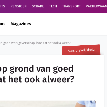
ITS
PENSIOEN
SCHADE
TECH
TRANSPORT
VAKBEKWAAM
mns
Magazines
an goed werkgeverschap; hoe zat het ook alweer?
Aansprakelijkheid
op grond van goed
at het ook alweer?