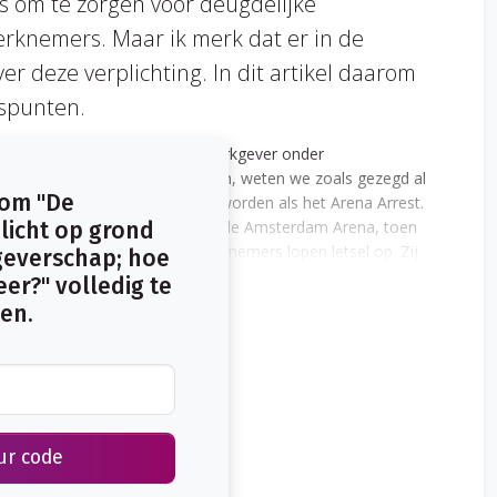
 om te zorgen voor deugdelijke
erknemers. Maar ik merk dat er in de
ver deze verplichting. In dit artikel daarom
tspunten.
ngsplicht vandaan? Dat een werkgever onder
van zijn werknemers te sluiten, weten we zoals gezegd al
 om "De
ak in een zaak die bekend is geworden als het Arena Arrest.
met een busje op weg waren naar de Amsterdam Arena, toen
licht op grond
en eenzijdig ongeval. Alle werknemers lopen letsel op. Zij
everschap; hoe
ring die voor het busje gesloten is. Maar niet iedereen: de
er?" volledig te
en.
ur code