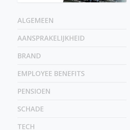
ALGEMEEN
AANSPRAKELIJKHEID
BRAND
EMPLOYEE BENEFITS
PENSIOEN
SCHADE
TECH