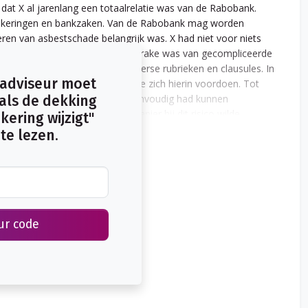
dat X al jarenlang een totaalrelatie was van de Rabobank.
zekeringen en bankzaken. Van de Rabobank mag worden
eren van asbestschade belangrijk was. X had niet voor niets
cht ook van belang dat er hier sprake was van gecompliceerde
antal verzekerde zaken en diverse rubrieken en clausules. In
 adviseur moet
te attenderen op wijzigingen die zich hierin voordoen. Tot
isico op de schade van X vrij eenvoudig had kunnen
ls de dekking
 bij X na te gaan op welke manier hij dit risico wilde
ering wijzigt"
som dat de Rabobank de door X geleden schade moet
te lezen.
ng waarvoor geen dekking bestaat.
ur code