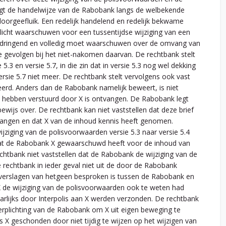
egt de handelwijze van de Rabobank langs de welbekende
oorgeefluik. Een redelijk handelend en redelijk bekwame
plicht waarschuwen voor een tussentijdse wijziging van een
 indringend en volledig moet waarschuwen over de omvang van
de gevolgen bij het niet-nakomen daarvan. De rechtbank stelt
5.3 en versie 5.7, in die zin dat in versie 5.3 nog wel dekking
rsie 5.7 niet meer. De rechtbank stelt vervolgens ook vast
eerd. Anders dan de Rabobank namelijk beweert, is niet
ou hebben verstuurd door X is ontvangen. De Rabobank legt
wijs over. De rechtbank kan niet vaststellen dat deze brief
tvangen en dat X van de inhoud kennis heeft genomen.
ziging van de polisvoorwaarden versie 5.3 naar versie 5.4
n dat de Rabobank X gewaarschuwd heeft voor de inhoud van
chtbank niet vaststellen dat de Rabobank de wijziging van de
 rechtbank in ieder geval niet uit de door de Rabobank
sverslagen van hetgeen besproken is tussen de Rabobank en
 de wijziging van de polisvoorwaarden ook te weten had
rlijks door Interpolis aan X werden verzonden. De rechtbank
erplichting van de Rabobank om X uit eigen beweging te
 X geschonden door niet tijdig te wijzen op het wijzigen van