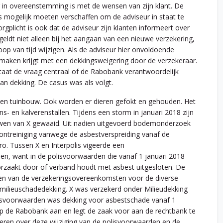
g in overeenstemming is met de wensen van zijn klant. De
ls mogelijk moeten verschaffen om de adviseur in staat te
orgplicht is ook dat de adviseur zijn klanten informeert over
geldt niet alleen bij het aangaan van een nieuwe verzekering,
op van tijd wijzigen. Als de adviseur hier onvoldoende
e maken krijgt met een dekkingsweigering door de verzekeraar.
taat de vraag centraal of de Rabobank verantwoordelijk
n dekking. De casus was als volgt.
er- en tuinbouw. Ook worden er dieren gefokt en gehouden. Het
- en kalverenstallen. Tijdens een storm in januari 2018 zijn
uwen van X gewaaid. Uit nadien uitgevoerd bodemonderzoek
ontreiniging vanwege de asbestverspreiding vanaf de
. Tussen X en Interpolis vigeerde een
nen, want in de polisvoorwaarden die vanaf 1 januari 2018
roorzaakt door of verband houdt met asbest uitgesloten. De
iten van de verzekeringsovereenkomsten voor de diverse
ilieuschadedekking. X was verzekerd onder Milieudekking
olisvoorwaarden was dekking voor asbestschade vanaf 1
op de Rabobank aan en legt de zaak voor aan de rechtbank te
ren over deze wijziging van de polisvoorwaarden en de