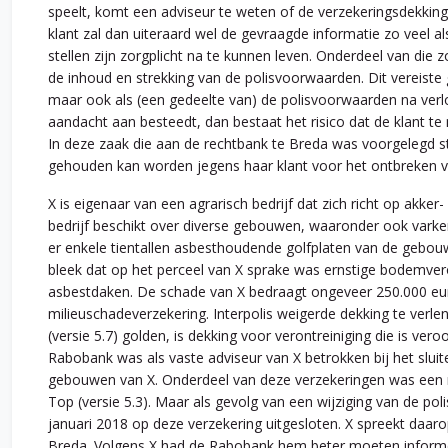
speelt, komt een adviseur te weten of de verzekeringsdekkin
klant zal dan uiteraard wel de gevraagde informatie zo veel a
stellen zijn zorgplicht na te kunnen leven. Onderdeel van die z
de inhoud en strekking van de polisvoorwaarden. Dit vereiste 
maar ook als (een gedeelte van) de polisvoorwaarden na verlo
aandacht aan besteedt, dan bestaat het risico dat de klant t
In deze zaak die aan de rechtbank te Breda was voorgelegd s
gehouden kan worden jegens haar klant voor het ontbreken va
X is eigenaar van een agrarisch bedrijf dat zich richt op akk
bedrijf beschikt over diverse gebouwen, waaronder ook varkens
er enkele tientallen asbesthoudende golfplaten van de gebo
bleek dat op het perceel van X sprake was ernstige bodemver
asbestdaken. De schade van X bedraagt ongeveer 250.000 euro
milieuschadeverzekering. Interpolis weigerde dekking te verle
(versie 5.7) golden, is dekking voor verontreiniging die is ve
Rabobank was als vaste adviseur van X betrokken bij het slu
gebouwen van X. Onderdeel van deze verzekeringen was een m
Top (versie 5.3). Maar als gevolg van een wijziging van de p
januari 2018 op deze verzekering uitgesloten. X spreekt daar
Breda. Volgens X had de Rabobank hem beter moeten informe