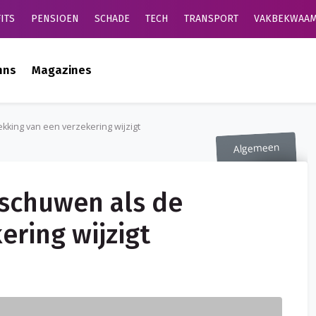
ITS
PENSIOEN
SCHADE
TECH
TRANSPORT
VAKBEKWAAM
mns
Magazines
king van een verzekering wijzigt
Algemeen
schuwen als de
ering wijzigt