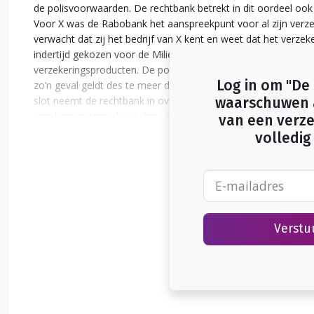
de polisvoorwaarden. De rechtbank betrekt in dit oordeel ook 
Voor X was de Rabobank het aanspreekpunt voor al zijn ver
verwacht dat zij het bedrijf van X kent en weet dat het verzek
indertijd gekozen voor de Milieudekking Top. De rechtbank a
verzekeringsproducten. De polissen kennen immers een groot a
Log in om "De
zo’n geval geldt des te meer de plicht voor de Rabobank om X 
slot neemt de rechtbank in overweging dat de Rabobank het r
waarschuwen a
voorkomen simpelweg door X te informeren over de wijziging en
van een verzek
(blijven) afdekken. De rechtbank komt daarmee tot de slot
volledig 
vergoeden, namelijk de begrote kosten voor de asbestsaneri
Verstu