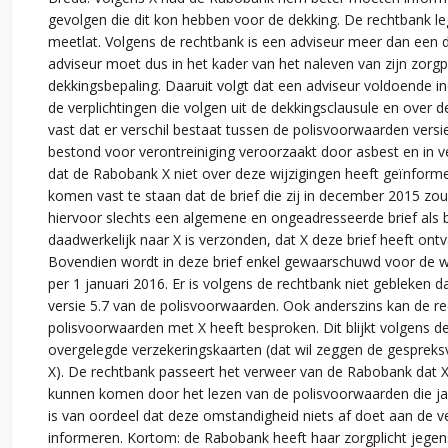
gevolgen die dit kon hebben voor de dekking. De rechtbank l
meetlat. Volgens de rechtbank is een adviseur meer dan een d
adviseur moet dus in het kader van het naleven van zijn zorg
dekkingsbepaling. Daaruit volgt dat een adviseur voldoende
de verplichtingen die volgen uit de dekkingsclausule en over 
vast dat er verschil bestaat tussen de polisvoorwaarden versie 
bestond voor verontreiniging veroorzaakt door asbest en in ve
dat de Rabobank X niet over deze wijzigingen heeft geïnform
komen vast te staan dat de brief die zij in december 2015 z
hiervoor slechts een algemene en ongeadresseerde brief als be
daadwerkelijk naar X is verzonden, dat X deze brief heeft on
Bovendien wordt in deze brief enkel gewaarschuwd voor de wij
per 1 januari 2016. Er is volgens de rechtbank niet gebleke
versie 5.7 van de polisvoorwaarden. Ook anderszins kan de re
polisvoorwaarden met X heeft besproken. Dit blijkt volgens de
overgelegde verzekeringskaarten (dat wil zeggen de gesprek
X). De rechtbank passeert het verweer van de Rabobank dat X
kunnen komen door het lezen van de polisvoorwaarden die jaa
is van oordeel dat deze omstandigheid niets af doet aan de v
informeren. Kortom: de Rabobank heeft haar zorgplicht jegens