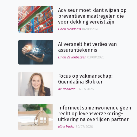
Adviseur moet klant wijzen op
preventieve maatregelen die
voor dekking vereist zijn
Coen Fledderus
04/08/2026
AI versnelt het verlies van
assurantiekennis
Linda Zevenbergen
03/08/2026
Focus op vakmanschap:
Guendalina Blokker
de Redactie
31/07/2026
Informeel samenwonende geen
recht op levensverzekering-
uitkering na overlijden partner
Nine Vader
30/07/2026