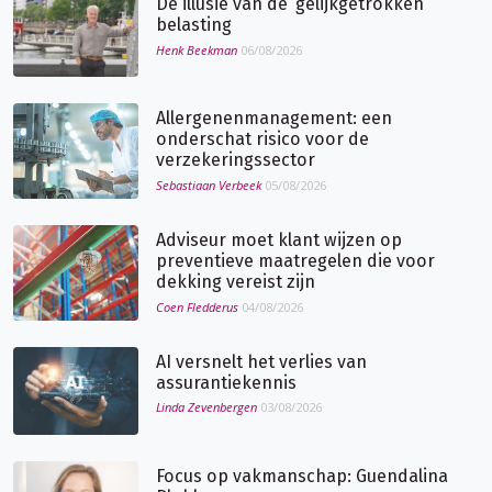
De illusie van de ‘gelijkgetrokken’
belasting
Henk Beekman
06/08/2026
Allergenenmanagement: een
onderschat risico voor de
verzekeringssector
Sebastiaan Verbeek
05/08/2026
Adviseur moet klant wijzen op
preventieve maatregelen die voor
dekking vereist zijn
Coen Fledderus
04/08/2026
AI versnelt het verlies van
assurantiekennis
Linda Zevenbergen
03/08/2026
Focus op vakmanschap: Guendalina