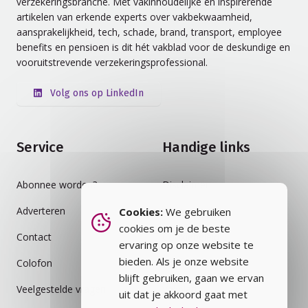
verzekeringsbranche. Met vakinhoudelijke en inspirerende
artikelen van erkende experts over vakbekwaamheid,
aansprakelijkheid, tech, schade, brand, transport, employee
benefits en pensioen is dit hét vakblad voor de deskundige en
vooruitstrevende verzekeringsprofessional.
Volg ons op LinkedIn
Service
Handige links
Abonnee worden?
Disclaimer
Adverteren
Auteursrecht
Cookies:
We gebruiken
cookies om je de beste
Contact
Cookiebeleid
ervaring op onze website te
bieden. Als je onze website
Colofon
Privacybeleid
blijft gebruiken, gaan we ervan
Veelgestelde vragen
Vakblad
uit dat je akkoord gaat met