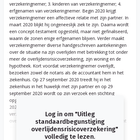
verzekeringnemer; 3. kinderen van verzekeringnemer; 4.
erfgenamen van verzekeringnemer. Begin 2020 krijgt
verzekeringnemer een affectieve relatie met zijn partner. In
maart 2020 blijkt hij ongeneeslijk ziek te zijn. Daarna wordt
een concept-testament opgesteld, maar niet gefinaliseerd,
waarin de zonen enige erfgenamen blijven. Verder maakt
verzekeringnemer diverse handgeschreven aantekeningen
over de situatie na zijn overlijden met betrekking tot onder
meer de overlijdensrisicoverzekering, zijn woning en de
hypotheek. Kort voordat verzekeringnemer overlijdt,
bezoeken zowel de notaris als de accountant hem in het
ziekenhuis. Op 27 september 2020 treedt hij in het
ziekenhuis in het huwelijk met zijn partner en op 29
september 2020 wordt op zijn verzoek een stichting
opgericht. Verzekeringnemer overlijdt op 30 september
2020. De zonen van verzekeringnemer verzoeken de
Log in om "Uitleg
verzekeraar vervolgens de uitkering uit de
overlijdensrisicoverzekering aan hen uit te betalen. Omdat
standaardbegunstiging
op grond van de polis de weduwe rechthebbende op de
overlijdensrisicoverzekering"
uitkering is, laat de verzekeraar weten aan haar te zullen
volledig te lezen.