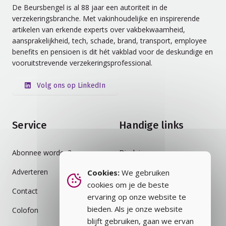
De Beursbengel is al 88 jaar een autoriteit in de
verzekeringsbranche. Met vakinhoudelijke en inspirerende
artikelen van erkende experts over vakbekwaamheid,
aansprakelijkheid, tech, schade, brand, transport, employee
benefits en pensioen is dit hét vakblad voor de deskundige en
vooruitstrevende verzekeringsprofessional.
Volg ons op LinkedIn
Service
Handige links
Abonnee worden?
Disclaimer
Adverteren
Auteursrecht
Cookies:
We gebruiken
cookies om je de beste
Contact
Cookiebeleid
ervaring op onze website te
bieden. Als je onze website
Colofon
Privacybeleid
blijft gebruiken, gaan we ervan