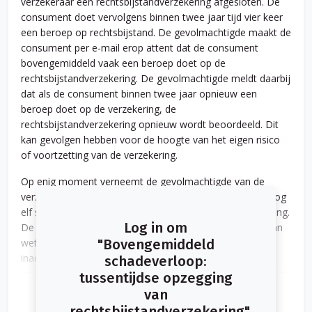
verzekeraar een rechtsbijstandverzekering afgesloten. De
consument doet vervolgens binnen twee jaar tijd vier keer
een beroep op rechtsbijstand. De gevolmachtigde maakt de
consument per e-mail erop attent dat de consument
bovengemiddeld vaak een beroep doet op de
rechtsbijstandverzekering. De gevolmachtigde meldt daarbij
dat als de consument binnen twee jaar opnieuw een
beroep doet op de verzekering, de
rechtsbijstandverzekering opnieuw wordt beoordeeld. Dit
kan gevolgen hebben voor de hoogte van het eigen risico
of voortzetting van de verzekering.
Op enig moment verneemt de gevolmachtigde van de
verzekeraar dat de consument ná de waarschuwing alsnog
elf schades heeft geclaimd op de rechtsbijstandverzekering.
Log in om
De gevolmachtigde laat de consument als gevolg daarvan
weten dat de verzekering wordt opgezegd met
"Bovengemiddeld
inachtneming van een termijn van twee maanden. De
schadeverloop:
gevolmachtigde beroept zich daarbij op artikel 10 sub d van
tussentijdse opzegging
de algemene voorwaarden:
van
rechtsbijstandverzekering"