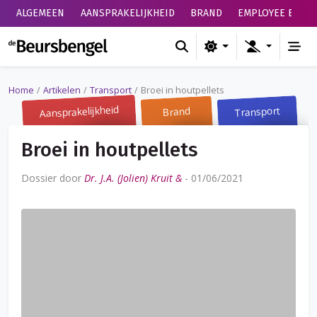
ALGEMEEN
AANSPRAKELIJKHEID
BRAND
EMPLOYEE BENEF
de Beursbengel
Home
Artikelen
Transport
Broei in houtpellets
Aansprakelijkheid
Transport
Brand
Broei in houtpellets
Dossier door
Dr. J.A. (Jolien) Kruit &
-
01/06/2021