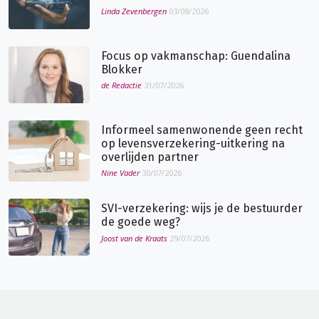
Linda Zevenbergen
03/08/2026
Focus op vakmanschap: Guendalina
Blokker
de Redactie
31/07/2026
Informeel samenwonende geen recht
op levensverzekering-uitkering na
overlijden partner
Nine Vader
30/07/2026
SVI-verzekering: wijs je de bestuurder
de goede weg?
Joost van de Kraats
29/07/2026