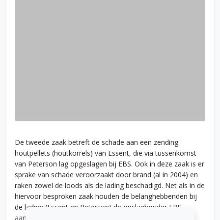
De tweede zaak betreft de schade aan een zending
houtpellets (houtkorrels) van Essent, die via tussenkomst
van Peterson lag opgeslagen bij EBS. Ook in deze zaak is er
sprake van schade veroorzaakt door brand (al in 2004) en
raken zowel de loods als de lading beschadigd. Net als in de
hiervoor besproken zaak houden de belanghebbenden bij
de lading (Essent en Peterson) de opslaghouder EBS
aansprakelijk en wel voor een bedrag van meer dan 1