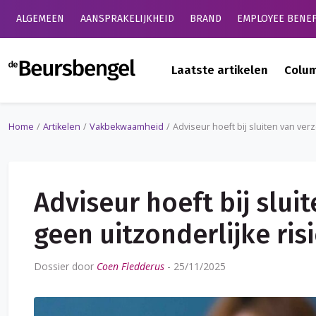
ALGEMEEN
AANSPRAKELIJKHEID
BRAND
EMPLOYEE BENEF
de Beursbengel
Laatste artikelen
Colu
Home
Artikelen
Vakbekwaamheid
Adviseur hoeft bij sluiten van verz
Adviseur hoeft bij slui
geen uitzonderlijke ris
Dossier door
Coen Fledderus
-
25/11/2025