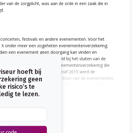
er van de zorgplicht, was aan de orde in een zaak die in
d.
 concerten, festivals en andere evenementen. Voor het
eft X onder meer een zogeheten evenementenverzekering.
 indien een evenement geen doorgang kan vinden en
n X. Y heeft sindsdien bemiddeld bij het sluiten van de
 sprake van een doorlopende evenementenverzekering die
iseur hoeft bij
georganiseerd zouden worden. Vanaf 2015 werd de
 daarvoor op voorhand opgave te doen van de evenementen,
rzekering geen
n de verzekering wenste te laten vallen. Voor het sluiten van
e risico’s te
ar in, die de evenementenverzekering op de assurantiebeurs
edig te lezen.
ur code