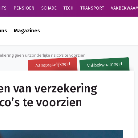
ITS
PENSIOEN
SCHADE
TECH
TRANSPORT
VAKBEKWAAM
mns
Magazines
ekering geen uitzonderlijke risico’s te voorzien
Vakbekwaamheid
Aansprakelijkheid
ten van verzekering
ico’s te voorzien