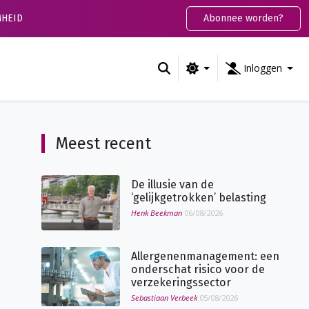
HEID
Abonnee worden?
Inloggen
Meest recent
De illusie van de
‘gelijkgetrokken’ belasting
Henk Beekman
06/08/2026
Allergenenmanagement: een
onderschat risico voor de
verzekeringssector
Sebastiaan Verbeek
05/08/2026