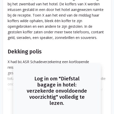
bij het zwembad van het hotel. De koffers van X werden
intussen gestald in een door het hotel aangewezen ruimte
bij de receptie. Toen X aan het eind van de middag haar
koffers wilde ophalen, bleek één koffer te zijn
opengebroken en een andere te zijn gestolen. In de
gestolen koffer zaten onder meer twee telefoons, contant
geld, sieraden, een speaker, zonnebrillen en souvenirs.
Dekking polis
X had bij ASR Schadeverzekering een kortlopende
reisverzekering. ASR verleende alleen dekking voor de
gestolen zonnebrillen en de souvenirs (ter waarde van in
Log in om "Diefstal
totaal 556 euro), omdat dit geen waardevolle zaken zijn die
onder de polisvoorwaarden van dekking zijn uitgesloten.
bagage in hotel:
Voor de overige gestolen spullen (ter waarde van in totaal
verzekerde onvoldoende
3.971 euro) weigerde ASR uit te keren. Daarop legde X de
voorzichtig" volledig te
zaak voor aan de geschillencommissie.
lezen.