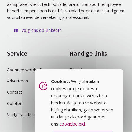
aansprakelijkheid, tech, schade, brand, transport, employee
benefits en pensioen is dit hét vakblad voor de deskundige en
vooruitstrevende verzekeringsprofessional.
Volg ons op LinkedIn
Service
Handige links
Abonnee worden?
Disclaimer
Adverteren
Auteursrecht
Cookies:
We gebruiken
cookies om je de beste
Contact
Cookiebeleid
ervaring op onze website te
bieden. Als je onze website
Colofon
Privacybeleid
blijft gebruiken, gaan we ervan
Veelgestelde vragen
Vakblad
uit dat je akkoord gaat met
ons
cookiebeleid
.