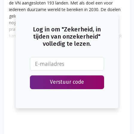
de VN aangesloten 193 landen. Met als doel een voor
iedereen duurzame wereld te bereiken in 2030. De doelen
gelden voor alle landen en voor alle mensen. Dat klinkt
nogal ambitieus en dat is het ook: de vertaalslag naar de
Log in om "Zekerheid, in
praktijk is ingewikkeld en wellicht ver van ons bed en
kantoor. Kees Dullemond heeft geprobeerd om inzichtelijk
tijden van onzekerheid"
te maken in hoeverre de weg naar het bereiken van de
volledig te lezen.
SDG-doelen de bedrijfsvoering van adviseur en verzekeraar
raakt of gaat raken.
Verstuur code