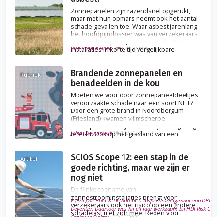
Zonnepanelen zijn razendsnel opgerukt,
maar met hun opmars neemt ook het aantal
schade-gevallen toe. Waar asbest jarenlang
hét hoofdpijndossier was van verzekeraars
en schade-experts, zien we nu dat PV-
Piet Bosma NIVRE-re
03/02/2026
installaties in korte tijd vergelijkbare
complexiteit met zich meebrengen.
Brandende zonnepanelen en
Rubriek
benadeelden in de kou
Moeten we voor door zonnepaneeldeeltjes
veroorzaakte schade naar een soort NHT?
Door een grote brand in Noordbergum
(Friesland) kwamen vlijmscherpe
zonnepaneeldeeltjes in de wijde omgeving
Johan Zwaanswijk
06/06/2023
terecht. Ook op het grasland van een
agrarisch bedrijf dat op tien kilometer
afstand lag.
SCIOS Scope 12: een stap in de
Artikel
goede richting, maar we zijn er
nog niet
De flinke toename van
zonnestroominstallaties brengt voor
E.(Eric) de Boer & De auteur is inspecteur/eigenaar van DBDIns
verzekeraars ook het risico op een grotere
Deventer. Daarvoor was hij elf jaar werkzaam bij HDI Risk Cons
schadelast met zich mee. Reden voor
Engineer Elektra.
02/05/2023