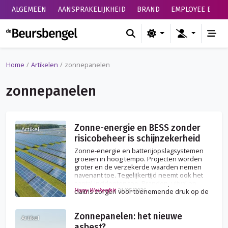
ALGEMEEN
AANSPRAKELIJKHEID
BRAND
EMPLOYEE BENEF
de Beursbengel
Home
Artikelen
zonnepanelen
zonnepanelen
Zonne-energie en BESS zonder
Artikel
risicobeheer is schijnzekerheid
Zonne-energie en batterijopslagsystemen
groeien in hoog tempo. Projecten worden
groter en de verzekerde waarden nemen
navenant toe. Tegelijkertijd neemt ook het
aantal incidenten toe. Branden, uitval en
Harry Wolkenfelt
21/05/2026
claims zorgen voor toenemende druk op de
verzekerbaarheid.
Zonnepanelen: het nieuwe
Artikel
asbest?