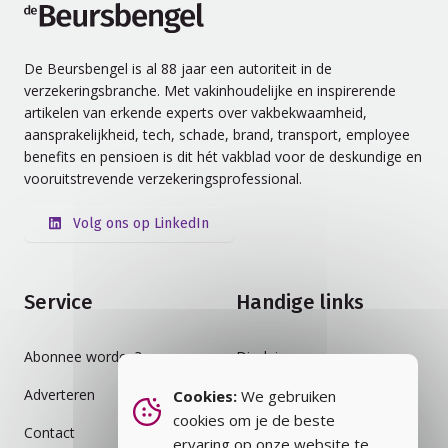
de Beursbengel
De Beursbengel is al 88 jaar een autoriteit in de
verzekeringsbranche. Met vakinhoudelijke en inspirerende
artikelen van erkende experts over vakbekwaamheid,
aansprakelijkheid, tech, schade, brand, transport, employee
benefits en pensioen is dit hét vakblad voor de deskundige en
vooruitstrevende verzekeringsprofessional.
Volg ons op LinkedIn
Service
Handige links
Abonnee worden?
Disclaimer
Adverteren
Auteursrecht
Cookies:
We gebruiken
cookies om je de beste
Contact
Cookiebeleid
ervaring op onze website te