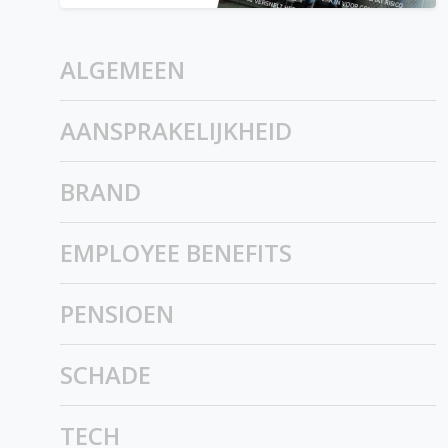
ALGEMEEN
AANSPRAKELIJKHEID
BRAND
EMPLOYEE BENEFITS
PENSIOEN
SCHADE
TECH