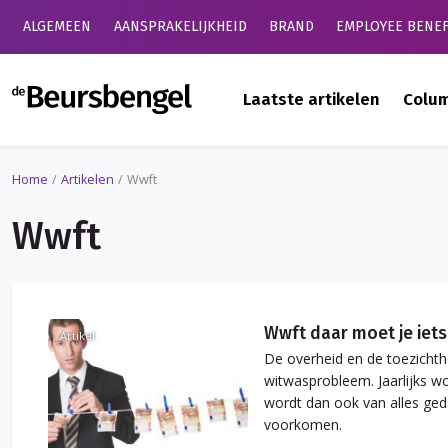
ALGEMEEN
AANSPRAKELIJKHEID
BRAND
EMPLOYEE BENEF
de Beursbengel
Laatste artikelen
Colu
Home
Artikelen
Wwft
Wwft
Wwft daar moet je iet
Artikel
De overheid en de toezichth
witwasprobleem. Jaarlijks wo
wordt dan ook van alles ged
voorkomen.