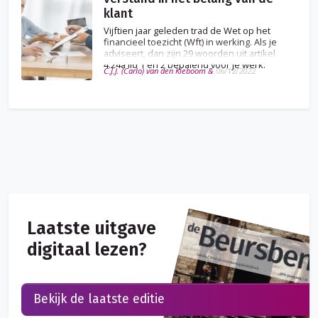
klant
Vijftien jaar geleden trad de Wet op het
financieel toezicht (Wft) in werking. Als je
adviseert, dan zijn 29 woorden uit artikel
4:24a lid 1 en 2 bepalend voor je werk.
C.J.J. (Carlo) van den Kieboom &
06/12/2022
Laatste uitgave
digitaal lezen?
Bekijk de laatste editie