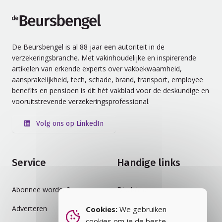
de Beursbengel
De Beursbengel is al 88 jaar een autoriteit in de
verzekeringsbranche. Met vakinhoudelijke en inspirerende
artikelen van erkende experts over vakbekwaamheid,
aansprakelijkheid, tech, schade, brand, transport, employee
benefits en pensioen is dit hét vakblad voor de deskundige en
vooruitstrevende verzekeringsprofessional.
Volg ons op LinkedIn
Service
Handige links
Abonnee worden?
Disclaimer
Adverteren
Auteursrecht
Cookies:
We gebruiken
cookies om je de beste