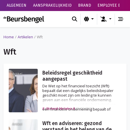
ALGEMEEN
AANSPRAKELIJKHEID
BRAND
EMPLOYEE BENEF
de Beursbengel
Home
Artikelen
Wft
Wft
Beleidsregel geschiktheid
Artikel
aangepast
De Wet op het financieel toezicht (Wft)
bepaalt dat een dagelijks beleidsbepaler
geschikt moet zijn om leiding te kunnen
geven aan een financiële onderneming.
Daarnaast moet iemand die het beleid van
R. (Richard) Meinders &
06/06/2023
een financiële onderneming bepaalt of
medebepaalt betrouwbaar zijn.
Wft en adviseren: gezond
Artikel
verstand in het belang van de