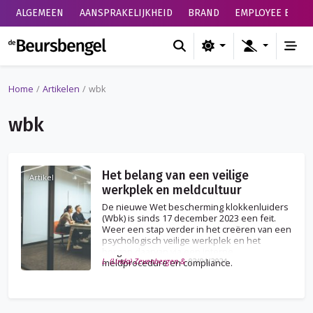
ALGEMEEN
AANSPRAKELIJKHEID
BRAND
EMPLOYEE BENEF
de Beursbengel
Home
Artikelen
wbk
wbk
Het belang van een veilige
Artikel
werkplek en meldcultuur
De nieuwe Wet bescherming klokkenluiders
(Wbk) is sinds 17 december 2023 een feit.
Weer een stap verder in het creëren van een
psychologisch veilige werkplek en het
borgen daarvan via een interne
L. (Linda) Zevenbergen &
02/04/2024
meldprocedure en compliance.