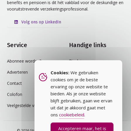
benefits en pensioen is dit hét vakblad voor de deskundige en
vooruitstrevende verzekeringsprofessional.
Volg ons op LinkedIn
Service
Handige links
Abonnee worden?
Disclaimer
Adverteren
Auteursrecht
Cookies:
We gebruiken
cookies om je de beste
Contact
Cookiebeleid
ervaring op onze website te
bieden. Als je onze website
Colofon
Privacybeleid
blijft gebruiken, gaan we ervan
Veelgestelde vragen
Vakblad
uit dat je akkoord gaat met
ons
cookiebeleid
.
Accepteren maar, het is
© 2026 Stichting Assurantie Registratie (SAR) - alle rechten