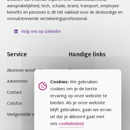
aansprakelijkheid, tech, schade, brand, transport, employee
benefits en pensioen is dit hét vakblad voor de deskundige en
vooruitstrevende verzekeringsprofessional.
Volg ons op LinkedIn
Service
Handige links
Abonnee worden?
Disclaimer
Adverteren
Auteursrecht
Cookies:
We gebruiken
cookies om je de beste
Contact
Cookiebeleid
ervaring op onze website te
bieden. Als je onze website
Colofon
Privacybeleid
blijft gebruiken, gaan we ervan
Veelgestelde vragen
Vakblad
uit dat je akkoord gaat met
ons
cookiebeleid
.