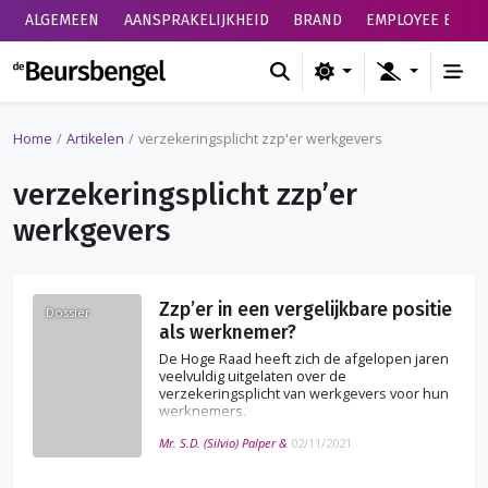
ALGEMEEN
AANSPRAKELIJKHEID
BRAND
EMPLOYEE BENEF
de Beursbengel
Home
Artikelen
verzekeringsplicht zzp'er werkgevers
verzekeringsplicht zzp’er
werkgevers
Zzp’er in een vergelijkbare positie
Dossier
als werknemer?
De Hoge Raad heeft zich de afgelopen jaren
veelvuldig uitgelaten over de
verzekeringsplicht van werkgevers voor hun
werknemers.
Mr. S.D. (Silvio) Palper &
02/11/2021