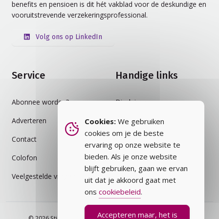
benefits en pensioen is dit hét vakblad voor de deskundige en
vooruitstrevende verzekeringsprofessional.
Volg ons op LinkedIn
Service
Handige links
Abonnee worden?
Disclaimer
Adverteren
Auteursrecht
Cookies:
We gebruiken
cookies om je de beste
Contact
Cookiebeleid
ervaring op onze website te
bieden. Als je onze website
Colofon
Privacybeleid
blijft gebruiken, gaan we ervan
Veelgestelde vragen
Vakblad
uit dat je akkoord gaat met
ons
cookiebeleid
.
Accepteren maar, het is
© 2026 Stichting Assurantie Registratie (SAR) - alle rechten