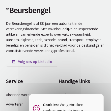
de Beursbengel
De Beursbengel is al 88 jaar een autoriteit in de
verzekeringsbranche. Met vakinhoudelijke en inspirerende
artikelen van erkende experts over vakbekwaamheid,
aansprakelijkheid, tech, schade, brand, transport, employee
benefits en pensioen is dit hét vakblad voor de deskundige en
vooruitstrevende verzekeringsprofessional.
Volg ons op LinkedIn
Service
Handige links
Abonnee worden?
Disclaimer
Adverteren
Auteursrecht
Cookies:
We gebruiken
cookies om je de beste