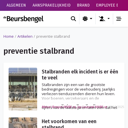
ALGEMEEN
AANSPRAKELIJKHEID
BRAND
EMPLOYEE BENEF
de Beursbengel
Home
Artikelen
preventie stalbrand
preventie stalbrand
Stalbranden elk incident is er één
Artikel
te veel
Stalbranden zijn een van de grootste
bedreigingen voor de veehouderij. Jaarlijks
verliezen tienduizenden dieren hun leven.
Voor boeren, verzekeraars en de
samenleving zijn de gevolgen groot. De
Marcel Brasjen NIVRE-re, Jos Leussink NIVRE-re
30/12/2025
cijfers van de laatste jaren laten zien dat het
probleem hardnekkig blijft.
Het voorkomen van een
Artikel
stalbrand