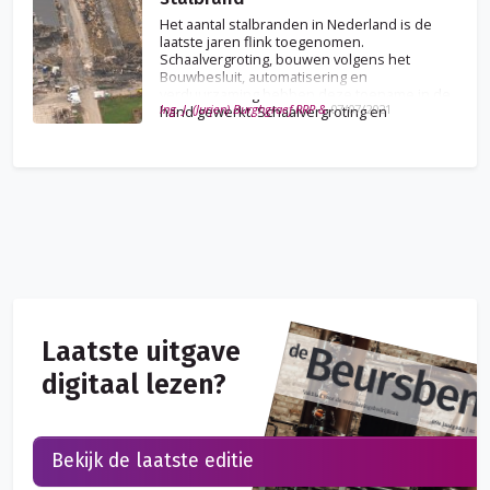
Het aantal stalbranden in Nederland is de
laatste jaren flink toegenomen.
Schaalvergroting, bouwen volgens het
Bouwbesluit, automatisering en
verduurzaming hebben deze toename in de
Ing. J. (Jurjen) Burghgraef RRP &
07/07/2021
hand gewerkt. Schaalvergroting en
kostenbesparing blijken vaak te leiden tot
brandgevaarlijke situaties.
Laatste uitgave
digitaal lezen?
Bekijk de laatste editie