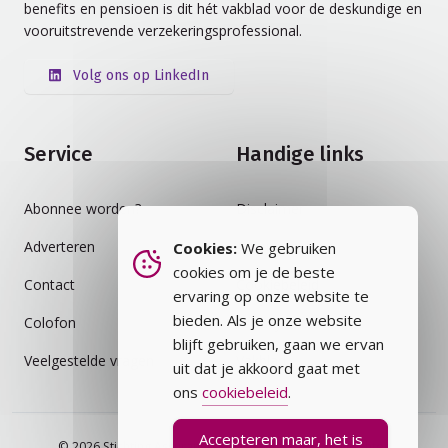
benefits en pensioen is dit hét vakblad voor de deskundige en
vooruitstrevende verzekeringsprofessional.
Volg ons op LinkedIn
Service
Handige links
Abonnee worden?
Disclaimer
Adverteren
Auteursrecht
Cookies:
We gebruiken
cookies om je de beste
Contact
Cookiebeleid
ervaring op onze website te
bieden. Als je onze website
Colofon
Privacybeleid
blijft gebruiken, gaan we ervan
Veelgestelde vragen
Vakblad
uit dat je akkoord gaat met
ons
cookiebeleid
.
Accepteren maar, het is
© 2026 Stichting Assurantie Registratie (SAR) - alle rechten