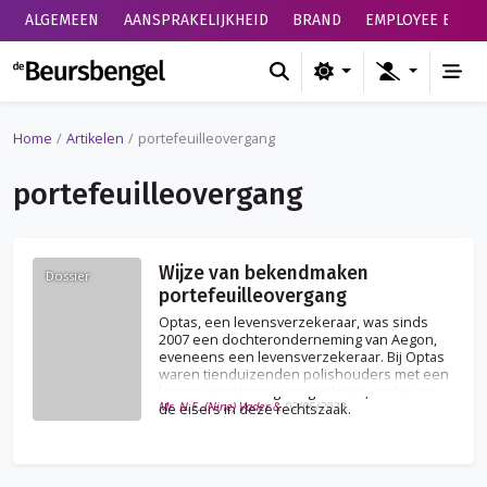
ALGEMEEN
AANSPRAKELIJKHEID
BRAND
EMPLOYEE BENEF
de Beursbengel
Home
Artikelen
portefeuilleovergang
portefeuilleovergang
Wijze van bekendmaken
Dossier
portefeuilleovergang
Optas, een levensverzekeraar, was sinds
2007 een dochteronderneming van Aegon,
eveneens een levensverzekeraar. Bij Optas
waren tienduizenden polishouders met een
levensverzekering aangesloten, onder wie
Mr. N.E. (Nine) Vader &
02/05/2023
de eisers in deze rechtszaak.