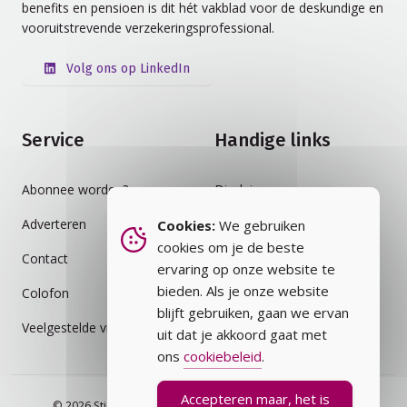
benefits en pensioen is dit hét vakblad voor de deskundige en
vooruitstrevende verzekeringsprofessional.
Volg ons op LinkedIn
Service
Handige links
Abonnee worden?
Disclaimer
Adverteren
Auteursrecht
Cookies:
We gebruiken
cookies om je de beste
Contact
Cookiebeleid
ervaring op onze website te
bieden. Als je onze website
Colofon
Privacybeleid
blijft gebruiken, gaan we ervan
Veelgestelde vragen
Vakblad
uit dat je akkoord gaat met
ons
cookiebeleid
.
Accepteren maar, het is
© 2026 Stichting Assurantie Registratie (SAR) - alle rechten