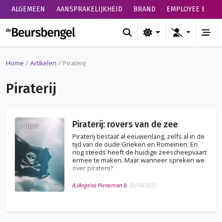
ALGEMEEN
AANSPRAKELIJKHEID
BRAND
EMPLOYEE BENEF
de Beursbengel
Home
Artikelen
Piraterij
Piraterij
Piraterij: rovers van de zee
Artikel
Piraterij bestaat al eeuwenlang, zelfs al in de
tijd van de oude Grieken en Romeinen. En
nog steeds heeft de huidige zeescheepvaart
ermee te maken. Maar wanneer spreken we
over piraterij?
A.(Angela) Pieneman &
25/08/2021