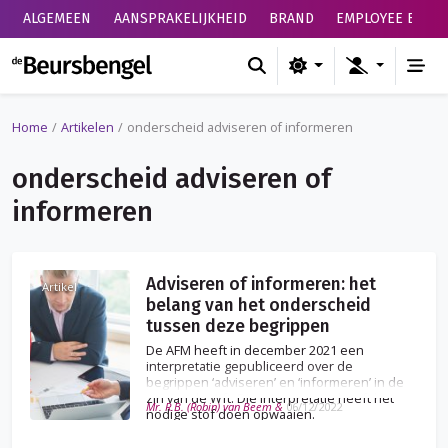
ALGEMEEN
AANSPRAKELIJKHEID
BRAND
EMPLOYEE BENEF
de Beursbengel
Home
Artikelen
onderscheid adviseren of informeren
onderscheid adviseren of
informeren
Adviseren of informeren: het
Artikel
belang van het onderscheid
tussen deze begrippen
De AFM heeft in december 2021 een
interpretatie gepubliceerd over de
begrippen ‘adviseren’ en ‘informeren’ in de
zin van de Wft. Die interpretatie heeft het
Mr. R.B. (Robin) van Beem &
06/12/2022
nodige stof doen opwaaien.