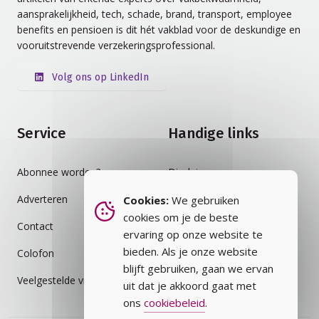
aansprakelijkheid, tech, schade, brand, transport, employee
benefits en pensioen is dit hét vakblad voor de deskundige en
vooruitstrevende verzekeringsprofessional.
Volg ons op LinkedIn
Service
Handige links
Abonnee worden?
Disclaimer
Adverteren
Auteursrecht
Cookies:
We gebruiken
cookies om je de beste
Contact
Cookiebeleid
ervaring op onze website te
bieden. Als je onze website
Colofon
Privacybeleid
blijft gebruiken, gaan we ervan
Veelgestelde vragen
Vakblad
uit dat je akkoord gaat met
ons
cookiebeleid
.