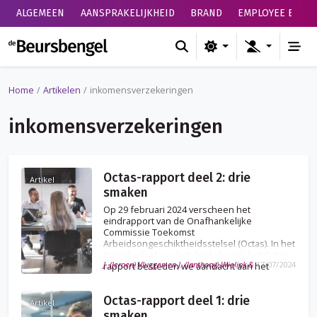
ALGEMEEN
AANSPRAKELIJKHEID
BRAND
EMPLOYEE BENEF
de Beursbengel
Home
Artikelen
inkomensverzekeringen
inkomensverzekeringen
Octas-rapport deel 2: drie
Artikel
smaken
Op 29 februari 2024 verscheen het
eindrapport van de Onafhankelijke
Commissie Toekomst
Arbeidsongeschiktheidsstelsel (Octas). In het
tweede deel van het drieluik over het Octas-
J. (Jeroen) Vluggen en J. (Janthony) Wielink &
17/07/2024
rapport besteden we aandacht aan het
advies van de commissie rond ‘Werk staat
voorop’.
Octas-rapport deel 1: drie
Artikel
smaken