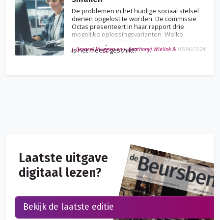
De problemen in het huidige sociaal stelsel
dienen opgelost te worden. De commissie
Octas presenteert in haar rapport drie
mogelijke oplossingsvarianten. Welke
varianten zijn dat? En welke variant van Octas
J. (Jeroen) Vluggen en J. (Janthony) Wielink &
02/06/2024
is het meest geschikt?
Laatste uitgave
digitaal lezen?
Bekijk de laatste editie