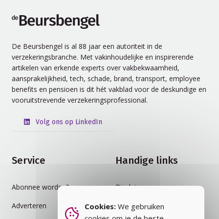
de Beursbengel
De Beursbengel is al 88 jaar een autoriteit in de
verzekeringsbranche. Met vakinhoudelijke en inspirerende
artikelen van erkende experts over vakbekwaamheid,
aansprakelijkheid, tech, schade, brand, transport, employee
benefits en pensioen is dit hét vakblad voor de deskundige en
vooruitstrevende verzekeringsprofessional.
Volg ons op LinkedIn
Service
Handige links
Abonnee worden?
Disclaimer
Adverteren
Auteursrecht
Cookies:
We gebruiken
cookies om je de beste