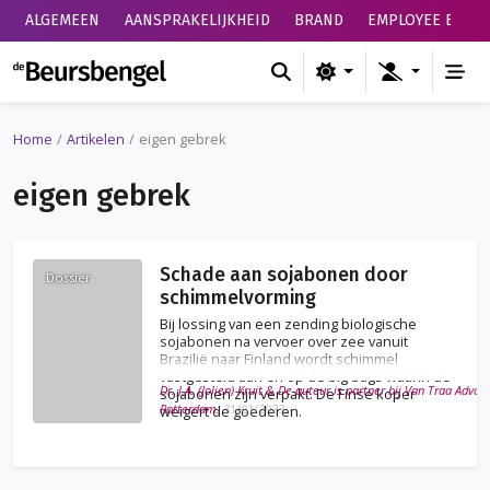
ALGEMEEN
AANSPRAKELIJKHEID
BRAND
EMPLOYEE BENEF
de Beursbengel
Home
Artikelen
eigen gebrek
eigen gebrek
Schade aan sojabonen door
Dossier
schimmelvorming
Bij lossing van een zending biologische
sojabonen na vervoer over zee vanuit
Brazilië naar Finland wordt schimmel
vastgesteld aan en op de big bags waarin de
Dr. J.A. (Jolien) Kruit & De auteur is partner bij Van Traa Advoc
sojabonen zijn verpakt. De Finse koper
Rotterdam.
31/01/2023
weigert de goederen.