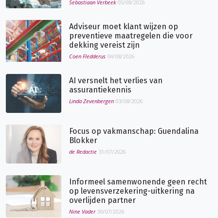
Sebastiaan Verbeek
05/08/2026
Adviseur moet klant wijzen op
preventieve maatregelen die voor
dekking vereist zijn
Coen Fledderus
04/08/2026
AI versnelt het verlies van
assurantiekennis
Linda Zevenbergen
03/08/2026
Focus op vakmanschap: Guendalina
Blokker
de Redactie
31/07/2026
Informeel samenwonende geen recht
op levensverzekering-uitkering na
overlijden partner
Nine Vader
30/07/2026