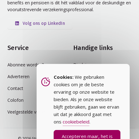
benefits en pensioen is dit hét vakblad voor de deskundige en
vooruitstrevende verzekeringsprofessional.
Volg ons op LinkedIn
Service
Handige links
Abonnee worden?
Disclaimer
Adverteren
Auteursrecht
Cookies:
We gebruiken
cookies om je de beste
Contact
Cookiebeleid
ervaring op onze website te
bieden. Als je onze website
Colofon
Privacybeleid
blijft gebruiken, gaan we ervan
Veelgestelde vragen
Vakblad
uit dat je akkoord gaat met
ons
cookiebeleid
.
Accepteren maar, het is
© 2026 Stichting Assurantie Registratie (SAR) - alle rechten