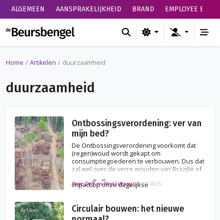
ALGEMEEN
AANSPRAKELIJKHEID
BRAND
EMPLOYEE BENEF
de Beursbengel
Home
Artikelen
duurzaamheid
duurzaamheid
Ontbossingsverordening: ver van
Artikel
mijn bed?
De Ontbossingsverordening voorkomt dat
(regen)woud wordt gekapt om
consumptiegoederen te verbouwen. Dus dat
zal wel over de verre wouden van Brazilië of
de Congo gaan en dan heeft het niet direct
Rene Doff en Paul Littooij
30/01/2025
impact op onze dagelijkse
verzekeringspraktijk.
Circulair bouwen: het nieuwe
Artikel
normaal?