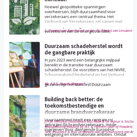
Hoewel geopolitieke spanningen
overheersen, blijft duurzaamheid voor
verzekeraars een centraal thema. Het
Verbond van Verzekeraars zet samen met
leden in op invulling van de CSRD1-vereisten,
S. (Sander) van Amelsvoort en drs. M. (Marko) van Leeuwen
30
verzekeren van de energietransitie,
duurzaam schadeherstel en duurzaam
verzekeren.
Duurzaam schadeherstel wordt
Artikel
de gangbare praktijk
In juni 2023 werd een belangrijke mijlpaal
bereikt in de transitie naar duurzaam
schadeherstel. De voorzitters van het NIVRE,
Schoonmakend Nederland en het Verbond
van Verzekeraars ondertekenden
Mr. A.E.S. (Susan) Mogony
30/01/2025
gezamenlijk het Manifest Duurzaam
Schadeherstel.
Building back better: de
Artikel
toekomstbestendige en
duurzame brandverzekeraar
Duurzaamheid heeft een centrale rol
J.H.M. (Wesley) Stolzenbach MSc RMiA & De auteur is Sector 
gekregen bij brandverzekeraars, mede
Manufacturing Industry bij VLC & Partners (part of Howden) e
ingegeven door dwingende Europese
‘MSc Insurance & Risk’ verbonden aan de Universiteit van Am
wetgeving en internationale ambities. Omdat
17/07/2024