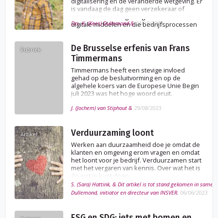
digitalisering en de veranderde wetgeving. Er
is vandaag de dag geen verzekeraar of
advieskantoor die geen gebruikmaakt van
Drs. K. (Kees) Dullemond &
04/10/2023
digitale middelen en die bedrijfsprocessen
niet volgens de voorschriften van de Wft
heeft ingericht.
De Brusselse erfenis van Frans
Rubriek
Timmermans
Timmermans heeft een stevige invloed
gehad op de besluitvorming en op de
algehele koers van de Europese Unie Begin
juli 2023 was het hoge woord eruit.
J. (Jochem) van Stiphout &
29/08/2023
Verduurzaming loont
Artikel
Werken aan duurzaamheid doe je omdat de
klanten en omgeving erom vragen en omdat
het loont voor je bedrijf. Verduurzamen start
met het vergaren van kennis. Over wat het is
én wat je kunt doen.
S. (Sara) Hattink, & Dit artikel is tot stand gekomen in same
Dullemond, initiator en directeur van INSVER.
06/06/2023
ESG en SDG; iets met bomen en