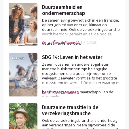
Duurzaamheid en
Artikel
ondernemerschap
De samenleving bevindt zich in een transitie,
op het gebied van energie, klimaat en
duurzaamheid. Ook de verzekeringsbranche
wordt hierdoor geraakt en zal de nodige
maatregelen moeten nemen om zelf
Drs. K. (Kees) Dullemond &
31/10/2023
duurzamer te worden.
SDG 14: Leven in het water
Rubriek
Zeeën, oceanen en andere zogeheten
mariene hulpbronnen zijn belangrijke
ecosystemen die cruciaal zijn voor onze
welvaart. Zeewater vormt zelfs het grootste
ecosysteem ter wereld. De manier waarop er
met deze ecosystemen wordt omgegaan
heeft impact op onze maatschappij en de
Drs. K. (Kees) Dullemond &
04/10/2023
economie.
Duurzame transitie in de
Artikel
verzekeringsbranche
Ook de verzekeringsbranche is onderhevig
aan veranderingen. Neem bijvoorbeeld de