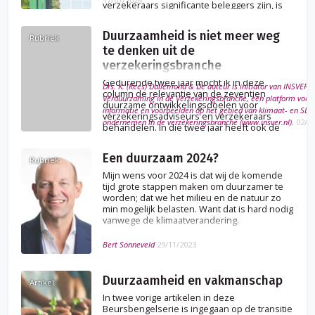
verzekeraars significante beleggers zijn, is
het effect van ESG-wetgeving op het
kapitaalbeleid groot.
Duurzaamheid is niet meer weg
Rubriek
te denken uit de
verzekeringsbranche
Gedurende twee jaar mocht ik in deze
Drs. K. (Kees) Dullemond & De auteur is initiator van INSVER, I
column de relevantie van de zeventien
Verduurzaming in de Verzekeringsbranche, een platform voor 
duurzame ontwikkelingsdoelen voor
informatie en voorbeelden op het gebied van klimaat- en SD
verzekeringsadviseurs en verzekeraars
ondernemen in de verzekeringsbranche (www.insver.nl).
02/0
behandelen. In die twee jaar heeft ook de
rapportage over duurzaamheid volgens de
ESG-criteria zijn intrede gedaan.
Een duurzaam 2024?
Rubriek
Mijn wens voor 2024 is dat wij de komende
tijd grote stappen maken om duurzamer te
worden; dat we het milieu en de natuur zo
min mogelijk belasten. Want dat is hard nodig
vanwege de klimaatverandering.
Bert Sonneveld
29/11/2023
Duurzaamheid en vakmanschap
Artikel
In twee vorige artikelen in deze
Beursbengelserie is ingegaan op de transitie