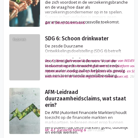
die zich voordoet in de verzekeringsbranche
en de vraag hoe daar als
verzekeringsondernemer op in te spelen.
Succes in het verleden is immers geen
garantie voor een succesvolle toekomst.
Drs. K. (Kees) Dullemond &
29/11/2023
SDG 6: Schoon drinkwater
Rubriek
De zesde Duurzame
Ontwikkelingsdoelstelling (SDG 6) betreft
universele toegang tot water en sanitaire
voorzieningen voor iedereen. Voor de
Drs. K. (Kees) Dullemond & De auteur is initiator van INSVER, I
toekomst wordt verwacht dat we steeds
Verduurzaming in de Verzekeringsbranche, een platform voor 
meer water nodig zullen hebben als gevolg
informatie en voorbeelden op het gebied van klimaat- en SD
van een toenemende wereldbevolking.
ondernemen in de verzekeringsbranche (www.insver.nl).
28/1
AFM-Leidraad
Artikel
duurzaamheidsclaims, wat staat
erin?
De AFM (Autoriteit Financiële Markten) houdt
toezicht op de financiële markten en
markpartijen. Iedereen moet erop kunnen
vertrouwen dat deze markten goed, duidelijk
Mr. A.E. (Liesbeth) Koning &
28/11/2023
en eerlijk werken.