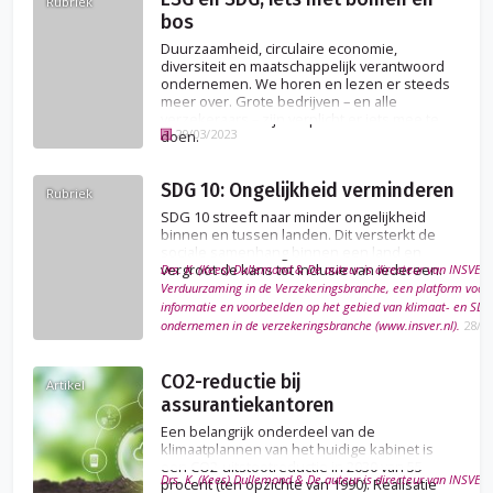
Rubriek
bos
Duurzaamheid, circulaire economie,
diversiteit en maatschappelijk verantwoord
ondernemen. We horen en lezen er steeds
meer over. Grote bedrijven – en alle
verzekeraars – zijn verplicht er iets mee te
29/03/2023
doen.
SDG 10: Ongelijkheid verminderen
Rubriek
SDG 10 streeft naar minder ongelijkheid
binnen en tussen landen. Dit versterkt de
sociale samenhang binnen een land en
vergroot de kans tot inclusie van iedereen.
Drs. K. (Kees) Dullemond & De auteur is directeur van INSVER, 
Verduurzaming in de Verzekeringsbranche, een platform voor 
informatie en voorbeelden op het gebied van klimaat- en SD
ondernemen in de verzekeringsbranche (www.insver.nl).
28/0
CO2-reductie bij
Artikel
assurantiekantoren
Een belangrijk onderdeel van de
klimaatplannen van het huidige kabinet is
een CO2-uitstootreductie in 2030 van 55
Drs. K. (Kees) Dullemond & De auteur is directeur van INSVER, 
procent (ten opzichte van 1990). Realisatie