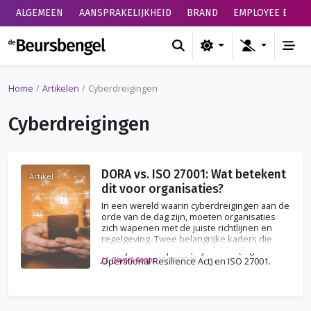
ALGEMEEN
AANSPRAKELIJKHEID
BRAND
EMPLOYEE BENEF
de Beursbengel
Home
Artikelen
Cyberdreigingen
Cyberdreigingen
DORA vs. ISO 27001: Wat betekent
Artikel
dit voor organisaties?
In een wereld waarin cyberdreigingen aan de
orde van de dag zijn, moeten organisaties
zich wapenen met de juiste richtlijnen en
regelgeving. Twee belangrijke kaders die
hierbij een rol spelen, zijn DORA (Digital
J.J. (Joyce) Koops
16/04/2025
Operational Resilience Act) en ISO 27001.