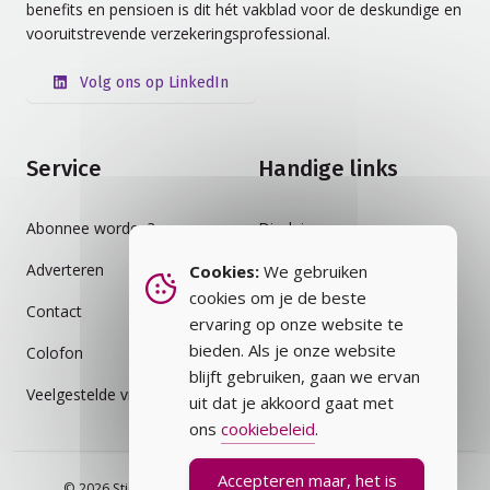
benefits en pensioen is dit hét vakblad voor de deskundige en
vooruitstrevende verzekeringsprofessional.
Volg ons op LinkedIn
Service
Handige links
Abonnee worden?
Disclaimer
Adverteren
Auteursrecht
Cookies:
We gebruiken
cookies om je de beste
Contact
Cookiebeleid
ervaring op onze website te
bieden. Als je onze website
Colofon
Privacybeleid
blijft gebruiken, gaan we ervan
Veelgestelde vragen
Vakblad
uit dat je akkoord gaat met
ons
cookiebeleid
.
Accepteren maar, het is
© 2026 Stichting Assurantie Registratie (SAR) - alle rechten