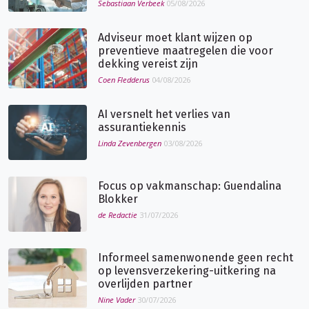
Sebastiaan Verbeek
05/08/2026
Adviseur moet klant wijzen op
preventieve maatregelen die voor
dekking vereist zijn
Coen Fledderus
04/08/2026
AI versnelt het verlies van
assurantiekennis
Linda Zevenbergen
03/08/2026
Focus op vakmanschap: Guendalina
Blokker
de Redactie
31/07/2026
Informeel samenwonende geen recht
op levensverzekering-uitkering na
overlijden partner
Nine Vader
30/07/2026