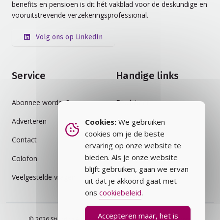
benefits en pensioen is dit hét vakblad voor de deskundige en
vooruitstrevende verzekeringsprofessional.
Volg ons op LinkedIn
Service
Handige links
Abonnee worden?
Disclaimer
Adverteren
Auteursrecht
Cookies:
We gebruiken
cookies om je de beste
Contact
Cookiebeleid
ervaring op onze website te
bieden. Als je onze website
Colofon
Privacybeleid
blijft gebruiken, gaan we ervan
Veelgestelde vragen
Vakblad
uit dat je akkoord gaat met
ons
cookiebeleid
.
Accepteren maar, het is
© 2026 Stichting Assurantie Registratie (SAR) - alle rechten