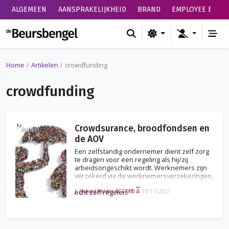
ALGEMEEN
AANSPRAKELIJKHEID
BRAND
EMPLOYEE BENEF
de Beursbengel
Home
Artikelen
crowdfunding
crowdfunding
Crowdsurance, broodfondsen en
Artikel
de AOV
Een zelfstandig ondernemer dient zelf zorg
te dragen voor een regeling als hij/zij
arbeidsongeschikt wordt. Werknemers zijn
verzekerd via de werknemersverzekeringen,
maar een zelfstandig ondernemer moet dat
J. (Johan) Kelder RCCM® &
19/11/2021
echt zelf regelen.