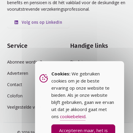
benefits en pensioen is dit hét vakblad voor de deskundige en
vooruitstrevende verzekeringsprofessional.
Volg ons op LinkedIn
Service
Handige links
Abonnee worden?
Disclaimer
Adverteren
Auteursrecht
Cookies:
We gebruiken
cookies om je de beste
Contact
Cookiebeleid
ervaring op onze website te
bieden. Als je onze website
Colofon
Privacybeleid
blijft gebruiken, gaan we ervan
Veelgestelde vragen
Vakblad
uit dat je akkoord gaat met
ons
cookiebeleid
.
Accepteren maar, het is
© 2026 Stichting Assurantie Registratie (SAR) - alle rechten