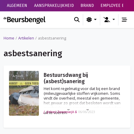
ALGEMEEN
AANSPRAKELIJKHEID
BRAND
EMPLOYEE BENEF
de Beursbengel
Home
Artikelen
asbestsanering
asbestsanering
Bestuursdwang bij
Artikel
(asbest)sanering
Het komt regelmatig voor dat bij een brand
(milieu)gevaarlijke stoffen vrijkomen. Soms
vindt de overheid, meestal een gemeente,
het gevaar zo groot dat besloten wordt van
overheidswege saneringswerkzaamheden
J. (Johan) Zwaanswijk &
06/06/2023
uit te voeren.