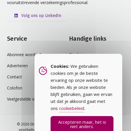
vooruitstrevende verzekeringsprofessional.
Volg ons op LinkedIn
Service
Handige links
Abonnee worden?
Disclaimer
Adverteren
Auteursrecht
Cookies:
We gebruiken
cookies om je de beste
Contact
Cookiebeleid
ervaring op onze website te
bieden. Als je onze website
Colofon
Privacybeleid
blijft gebruiken, gaan we ervan
Veelgestelde vragen
Vakblad
uit dat je akkoord gaat met
ons
cookiebeleid
.
Accepteren maar, het is
© 2026 Stichting Assurantie Registratie (SAR) - alle rechten
niet anders.
voorbehouden.
Veelgestelde vragen
Privacybeleid