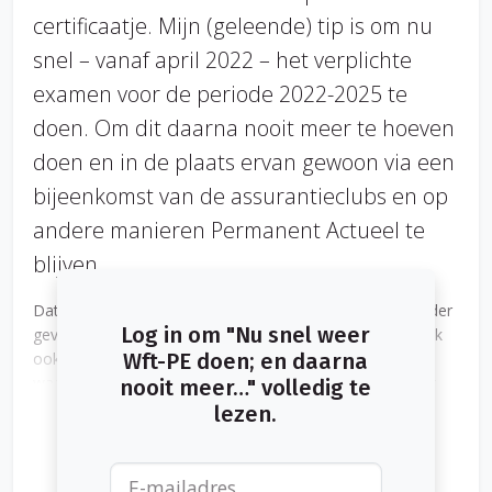
certificaatje. Mijn (geleende) tip is om nu
snel – vanaf april 2022 – het verplichte
examen voor de periode 2022-2025 te
doen. Om dit daarna nooit meer te hoeven
doen en in de plaats ervan gewoon via een
bijeenkomst van de assurantieclubs en op
andere manieren Permanent Actueel te
blijven.
Dat veel Wft-gediplomeerden hun PE deden, kwam in ieder
Log in om "Nu snel weer
geval in mijn LinkedIn-tijdlijn veelvuldig langs. En dat bleek
ook bij de AMpodcast ‘De Assurantieclub’, aflevering 3,
Wft-PE doen; en daarna
waarin ik met redacteur Alexandra Meijer in gesprek ging
nooit meer…" volledig te
over PE en PA. Deze aflevering 3 is nog te beluisteren via:
lezen.
https://open.spotify.com/episode/2J6gnaL6OlsyFmk10ssuk5.