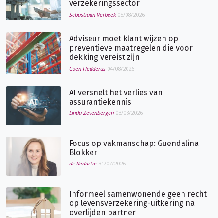
verzekeringssector
Sebastiaan Verbeek
05/08/2026
Adviseur moet klant wijzen op
preventieve maatregelen die voor
dekking vereist zijn
Coen Fledderus
04/08/2026
AI versnelt het verlies van
assurantiekennis
Linda Zevenbergen
03/08/2026
Focus op vakmanschap: Guendalina
Blokker
de Redactie
31/07/2026
Informeel samenwonende geen recht
op levensverzekering-uitkering na
overlijden partner