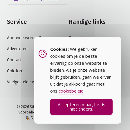
Service
Handige links
Abonnee worden?
Disclaimer
Adverteren
Auteursrecht
Cookies:
We gebruiken
cookies om je de beste
Contact
Cookiebeleid
ervaring op onze website te
bieden. Als je onze website
Colofon
Privacybeleid
blijft gebruiken, gaan we ervan
Veelgestelde vragen
Vakblad
uit dat je akkoord gaat met
ons
cookiebeleid
.
Accepteren maar, het is
© 2026 Stichting Assurantie Registratie (SAR) - alle rechten
niet anders.
voorbehouden.
Veelgestelde vragen
Privacybeleid
Design en ontwikkeling door RV Productions.