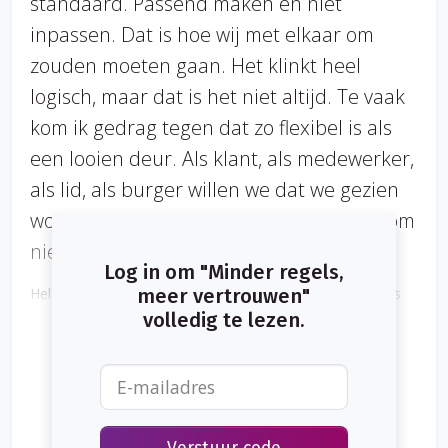
standaard. Passend maken en niet
inpassen. Dat is hoe wij met elkaar om
zouden moeten gaan. Het klinkt heel
logisch, maar dat is het niet altijd. Te vaak
kom ik gedrag tegen dat zo flexibel is als
een looien deur. Als klant, als medewerker,
als lid, als burger willen we dat we gezien
worden. We zijn toch mensen! Dus waarom
niet: vertrouwen en minder regels.
Log in om "Minder regels,
Helaas worden we allemaal geconfronteerd met situaties
meer vertrouwen"
waarin de regels niet opgaan en je probeert begrip te
volledig te lezen.
krijgen voor jouw situatie. Wellicht zijn de volgende situaties
herkenbaar…