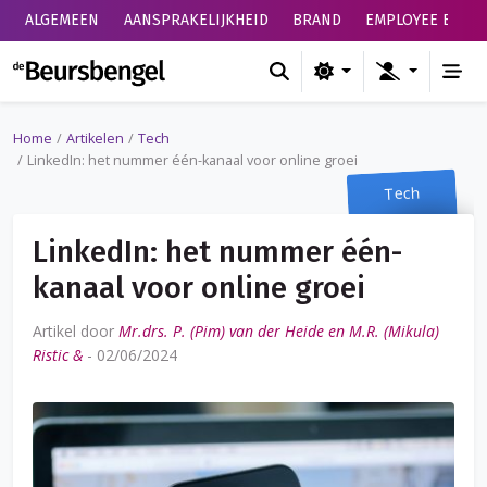
ALGEMEEN
AANSPRAKELIJKHEID
BRAND
EMPLOYEE BENEF
de Beursbengel
Home
Artikelen
Tech
LinkedIn: het nummer één-kanaal voor online groei
Tech
LinkedIn: het nummer één-
kanaal voor online groei
Artikel door
Mr.drs. P. (Pim) van der Heide en M.R. (Mikula)
Ristic &
-
02/06/2024