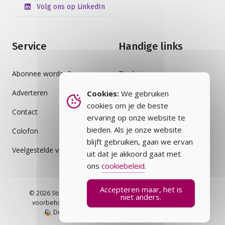
Volg ons op LinkedIn
Service
Handige links
Abonnee worden?
Disclaimer
Adverteren
Auteursrecht
Cookies:
We gebruiken
cookies om je de beste
Contact
Cookiebeleid
ervaring op onze website te
bieden. Als je onze website
Colofon
Privacybeleid
blijft gebruiken, gaan we ervan
Veelgestelde vragen
Vakblad
uit dat je akkoord gaat met
ons
cookiebeleid
.
Accepteren maar, het is
© 2026 Stichting Assurantie Registratie (SAR) - alle rechten
niet anders.
voorbehouden.
Veelgestelde vragen
Privacybeleid
Design en ontwikkeling door RV Productions.