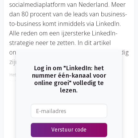
socialmediaplatform van Nederland. Meer
dan 80 procent van de leads van business-
to-business komt inmiddels via LinkedIn.
Alle reden om een ijzersterke LinkedIn-
strategie neer te zetten. In dit artikel
ontdek je welke 21 stappen daarvoor nodig
zijn.
Log in om "LinkedIn: het
Het aantal ondernemers dat wil groeien en opvallen op
nummer één-kanaal voor
LinkedIn neemt dagelijks toe. Veel ondernemers om ons
online groei" volledig te
heen gaan daarom massaal aan de slag met hun LinkedIn-
lezen.
strategie.
Verstuur code