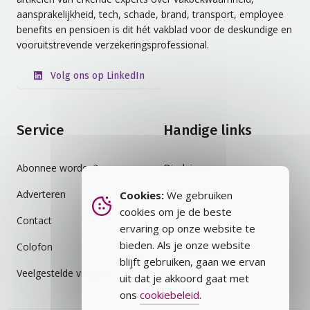
aansprakelijkheid, tech, schade, brand, transport, employee
benefits en pensioen is dit hét vakblad voor de deskundige en
vooruitstrevende verzekeringsprofessional.
Volg ons op LinkedIn
Service
Handige links
Abonnee worden?
Disclaimer
Adverteren
Auteursrecht
Cookies:
We gebruiken
cookies om je de beste
Contact
Cookiebeleid
ervaring op onze website te
bieden. Als je onze website
Colofon
Privacybeleid
blijft gebruiken, gaan we ervan
Veelgestelde vragen
Vakblad
uit dat je akkoord gaat met
ons
cookiebeleid
.