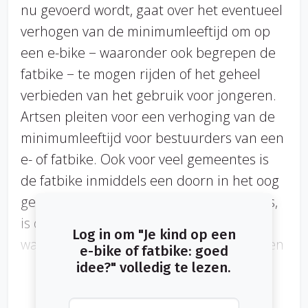
nu gevoerd wordt, gaat over het eventueel
verhogen van de minimumleeftijd om op
een e-bike − waaronder ook begrepen de
fatbike − te mogen rijden of het geheel
verbieden van het gebruik voor jongeren.
Artsen pleiten voor een verhoging van de
minimumleeftijd voor bestuurders van een
e- of fatbike. Ook voor veel gemeentes is
de fatbike inmiddels een doorn in het oog
geworden. Waar minder aandacht voor is,
is de aansprakelijkheid bij een ongeluk
Log in om "Je kind op een
waarbij kinderen op een fatbike betrokken
e-bike of fatbike: goed
zijn. Hoe zit het daarmee?
idee?" volledig te lezen.
We maken eerst even een uitstapje naar het verleden.