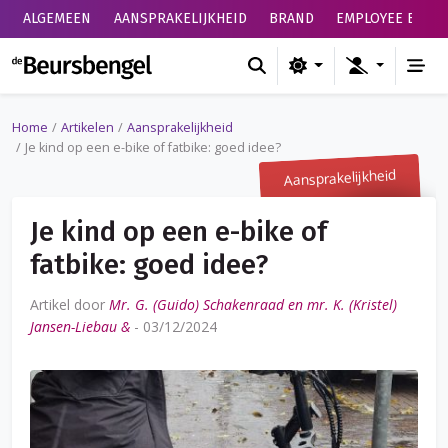
ALGEMEEN
AANSPRAKELIJKHEID
BRAND
EMPLOYEE BENEF
de Beursbengel
Home
Artikelen
Aansprakelijkheid
Je kind op een e-bike of fatbike: goed idee?
Aansprakelijkheid
Je kind op een e-bike of
fatbike: goed idee?
Artikel door
Mr. G. (Guido) Schakenraad en mr. K. (Kristel)
Jansen-Liebau &
-
03/12/2024