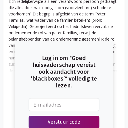
zich redelijkerwijze als een verantwoord persoon gedraagt
die alles doet wat nodig is om (voorzienbare) schade te
voorkomen’. Dit begrip is afgeleid van de term ‘Pater
Familias’, wat ‘vader van de familie’ betekent (bron:
Wikipedia). Geprojecteerd op het bedrijfsleven vervult de
ondernemer de rol van pater familias, terwijl de
belanghebbenden van de onderneming gezamenlijk de rol
van familie vervullen. De lijst van belanghebbenden is lang
en omvat onder andere de werknemers van het bedrijf en
Log in om "Goed
hun gezinsleden, aandeelhouders, banken, verzekeraars,
zusterbedrijven, klanten, leveranciers en accountants. Van
huisvaderschap vereist
de ondernemer wordt verwacht dat hij of zij zorgt voor een
ook aandacht voor
blijvende continuïteit van de bedrijfsactiviteiten die de
‘blackboxes’" volledig te
familie onderhouden.
lezen.
Verstuur code