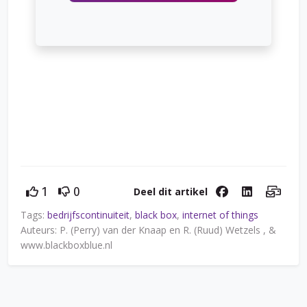
Deel dit artikel
1
0
Tags:
bedrijfscontinuiteit
,
black box
,
internet of things
Auteurs: P. (Perry) van der Knaap en R. (Ruud) Wetzels , &
www.blackboxblue.nl