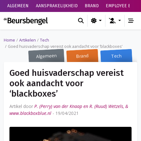
ALGEMEEN
AANSPRAKELIJKHEID
BRAND
EMPLOYEE BENEF
de Beursbengel
Home
Artikelen
Tech
Goed huisvaderschap vereist ook aandacht voor ‘blackboxes’
Algemeen
Brand
Tech
Goed huisvaderschap vereist
ook aandacht voor
‘blackboxes’
Artikel door
P. (Perry) van der Knaap en R. (Ruud) Wetzels, &
www.blackboxblue.nl
-
19/04/2021