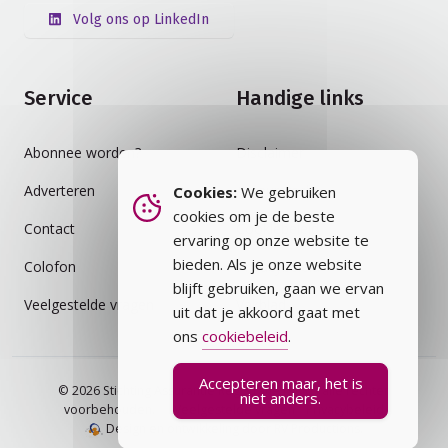
Volg ons op LinkedIn
Service
Handige links
Abonnee worden?
Disclaimer
Adverteren
Auteursrecht
Cookies:
We gebruiken
cookies om je de beste
Contact
Cookiebeleid
ervaring op onze website te
bieden. Als je onze website
Colofon
Privacybeleid
blijft gebruiken, gaan we ervan
Veelgestelde vragen
Vakblad
uit dat je akkoord gaat met
ons
cookiebeleid
.
Accepteren maar, het is
© 2026 Stichting Assurantie Registratie (SAR) - alle rechten
niet anders.
voorbehouden.
Veelgestelde vragen
Privacybeleid
Design en ontwikkeling door RV Productions.