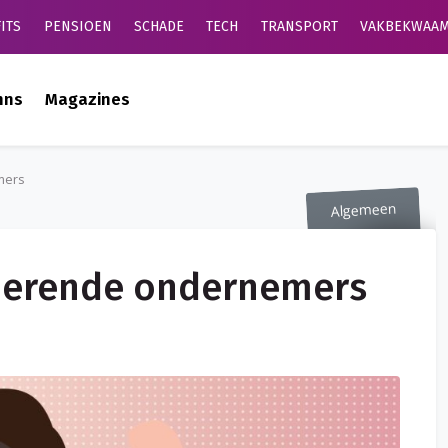
ITS
PENSIOEN
SCHADE
TECH
TRANSPORT
VAKBEKWAAM
mns
Magazines
mers
Algemeen
uderende ondernemers