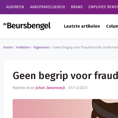
ALGEMEEN
AANSPRAKELIJKHEID
BRAND
EMPLOYEE BENEF
de Beursbengel
Laatste artikelen
Colu
Home
Artikelen
Algemeen
Geen begrip voor frauderende onderne
Geen begrip voor fra
Rubriek door
Johan Zwaanswijk
-
01/12/2021