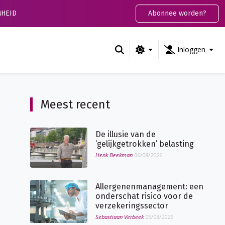
HEID
Abonnee worden?
Inloggen
Meest recent
De illusie van de
‘gelijkgetrokken’ belasting
Henk Beekman
06/08/2026
Allergenenmanagement: een
onderschat risico voor de
verzekeringssector
Sebastiaan Verbeek
05/08/2026