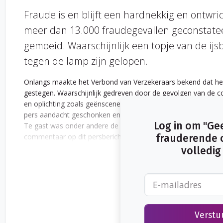
Fraude is en blijft een hardnekkig en ontwrich
meer dan 13.000 fraudegevallen geconstatee
gemoeid. Waarschijnlijk een topje van de ijsb
tegen de lamp zijn gelopen.
Onlangs maakte het Verbond van Verzekeraars bekend dat het
gestegen. Waarschijnlijk gedreven door de gevolgen van de 
en oplichting zoals geënsceneerde schadegevallen; vervalsen v
pers aandacht geschonken en was het op 27 oktober jl ook e
Log in om "Ge
Te gast was onder andere de voorzitter van ondernemersve
commentaar op dit persbericht, begon zij tot mijn verbijster
frauderende 
daaraan haastig toevoegend dat het natuurlijk niet mag. To
volledig 
stelling dat daarmee andere verzekerden toch ook worden g
stijgen, herhaalde de voorzitter van VNO-NCW dat het absoluu
Verstu