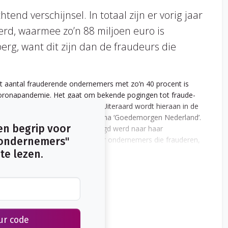
tend verschijnsel. In totaal zijn er vorig jaar
rd, waarmee zo’n 88 miljoen euro is
erg, want dit zijn dan de fraudeurs die
 aantal frauderende ondernemers met zo’n 40 procent is
coronapandemie. Het gaat om bekende pogingen tot fraude-
an facturen en brandstichting. Uiteraard wordt hieraan in de
en item in het televisieprogramma ‘Goedemorgen Nederland’.
en begrip voor
reniging VNO-NCW. Toen gevraagd werd naar haar
ing met het tonen van begrip voor ondernemers die frauderen,
ondernemers"
en de gastvrouw daarop met enige verbazing reageerde met de
te lezen.
edupeerd als de verzekeringspremies door fraude moeten
t niet mag, maar ook dat zij er wel begrip voor had.
ur code