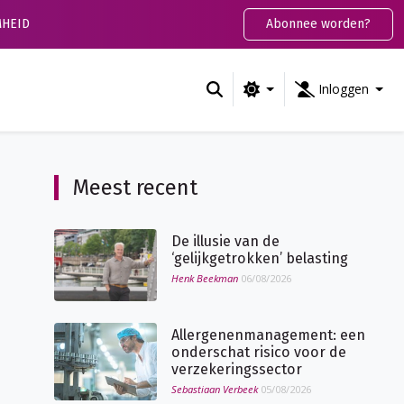
HEID
Abonnee worden?
Inloggen
Meest recent
De illusie van de
‘gelijkgetrokken’ belasting
Henk Beekman
06/08/2026
Allergenenmanagement: een
onderschat risico voor de
verzekeringssector
Sebastiaan Verbeek
05/08/2026