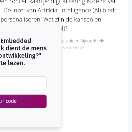
n concertkaartje: digitalisering is de driver
 inzet van Artificial Intelligence (AI) biedt
personaliseren. Wat zijn de kansen en
 Financiële markten (AFM)?
 "Embedded
en embedded verzekering af te sluiten. Bijvoorbeeld
lie extra dekkingen aanbiedt, of wanneer de
k dient de mens
machine. De kern is dat een verzekering direct wordt
 ontwikkeling?"
 van distributie bestaat al geruimde tijd, maar digitalisering
te lezen.
dverspreider wordt.
ur code