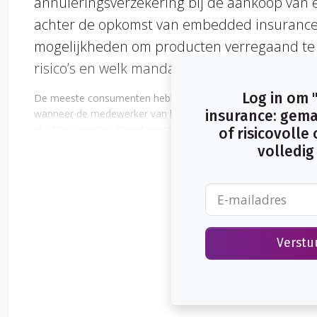
annuleringsverzekering bij de aankoop van ee
achter de opkomst van embedded insurance. De
mogelijkheden om producten verregaand te 
risico’s en welk mandaat heeft de Autoriteit
Log in om
De meeste consumenten hebben weleens de mogelijkheid om e
wanneer de medewerker van het autoverhuurbedrijf aan de ba
insurance: gema
elektronicawinkel garantieverzekeringen verkoopt bij een was
of risicovolle
aangeboden bij de aanschaf van een dienst of product. De wijze
volledig 
en kunstmatige intelligentie maken dat de techniek steeds wij
Verstu