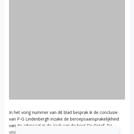
In het vorig nummer van dit blad besprak ik de conclusie
van P-G Lindenbergh inzake de beroepsaansprakelijkheid
van de advocaat in de zaak van de heer De Greef. De
vindplaats van die conclusie is ECLI:NL:PHR:2024:566.