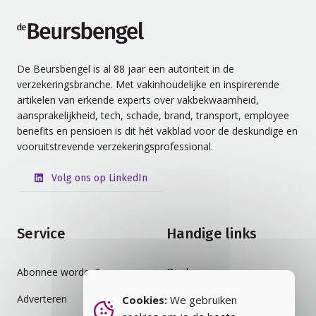
de Beursbengel
De Beursbengel is al 88 jaar een autoriteit in de
verzekeringsbranche. Met vakinhoudelijke en inspirerende
artikelen van erkende experts over vakbekwaamheid,
aansprakelijkheid, tech, schade, brand, transport, employee
benefits en pensioen is dit hét vakblad voor de deskundige en
vooruitstrevende verzekeringsprofessional.
Volg ons op LinkedIn
Service
Handige links
Abonnee worden?
Disclaimer
Adverteren
Auteursrecht
Cookies:
We gebruiken