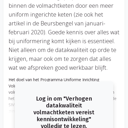
binnen de volmachtketen door een meer
uniform ingerichte keten (zie ook het
artikel in de Beursbengel van januari-
februari 2020). Goede kennis over alles wat
bij uniformering komt kijken is essentieel.
Niet alleen om de datakwaliteit op orde te
krijgen, maar ook om te zorgen dat alles
wat we afspreken goed werkbaar blijft.
Het doel van het Programma Uniforme Inrichting
Volmachtketen is in de basis om te zorgen dat per
volmachtproduct van een verzekeraar bij alle volmachten
Log in om "Verhogen
het product op dezelfde wijze is ingericht, met als basis de
SIVI AFD-definitie standaard. De basisafspraken hiervoor
datakwaliteit
zijn vastgelegd in het Protocol Uniforme Inrichting
volmachtketen vereist
Volmachtketen. Dit protocol bevat twee belangrijke
kennisontwikkeling"
uitgangspunten:
volledig te lezen.