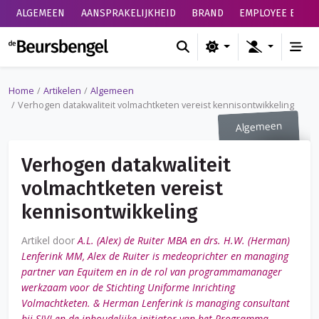
ALGEMEEN
AANSPRAKELIJKHEID
BRAND
EMPLOYEE BENEF
de Beursbengel
Home
Artikelen
Algemeen
Verhogen datakwaliteit volmachtketen vereist kennisontwikkeling
Algemeen
Verhogen datakwaliteit
volmachtketen vereist
kennisontwikkeling
Artikel door
A.L. (Alex) de Ruiter MBA en drs. H.W. (Herman)
Lenferink MM, Alex de Ruiter is medeoprichter en managing
partner van Equitem en in de rol van programmamanager
werkzaam voor de Stichting Uniforme Inrichting
Volmachtketen. & Herman Lenferink is managing consultant
bij SIVI en de inhoudelijke initiator van het Programma