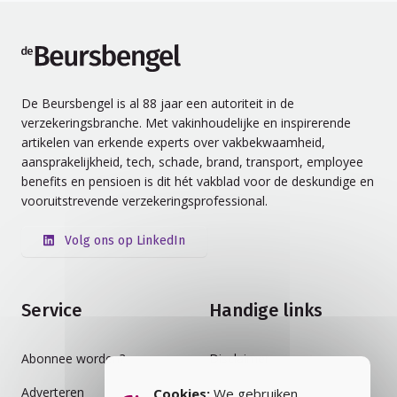
de Beursbengel
De Beursbengel is al 88 jaar een autoriteit in de
verzekeringsbranche. Met vakinhoudelijke en inspirerende
artikelen van erkende experts over vakbekwaamheid,
aansprakelijkheid, tech, schade, brand, transport, employee
benefits en pensioen is dit hét vakblad voor de deskundige en
vooruitstrevende verzekeringsprofessional.
Volg ons op LinkedIn
Service
Handige links
Abonnee worden?
Disclaimer
Adverteren
Auteursrecht
Cookies:
We gebruiken