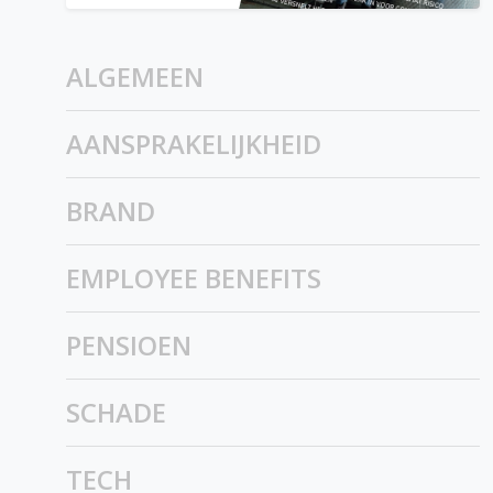
ALGEMEEN
AANSPRAKELIJKHEID
BRAND
EMPLOYEE BENEFITS
PENSIOEN
SCHADE
TECH