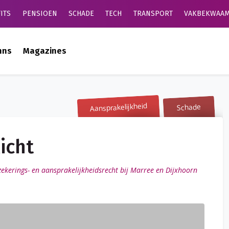
ITS
PENSIOEN
SCHADE
TECH
TRANSPORT
VAKBEKWAAM
mns
Magazines
Aansprakelijkheid
Schade
icht
zekerings- en aansprakelijkheidsrecht bij Marree en Dijxhoorn