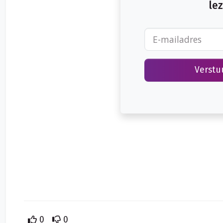
lez
‘Partijen zijn verplicht de voor de beslissing van belang zijnd
verplichting niet nageleefd, dan kan de rechter daaruit de gev
Verstu
0
0