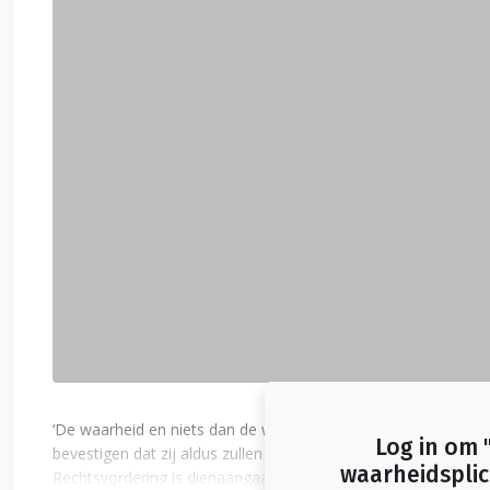
‘De waarheid en niets dan de waarheid’ is een vooral uit Am
Log in om 
bevestigen dat zij aldus zullen verklaren. In Nederland kennen
waarheidsplich
Rechtsvordering is dienaangaande bepaald: