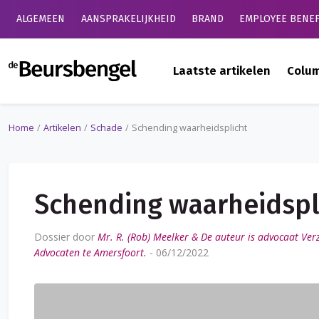
ALGEMEEN
AANSPRAKELIJKHEID
BRAND
EMPLOYEE BENEF
de Beursbengel
Laatste artikelen
Colu
Home
Artikelen
Schade
Schending waarheidsplicht
Schending waarheidspl
Dossier door
Mr. R. (Rob) Meelker & De auteur is advocaat Ver
Advocaten te Amersfoort.
-
06/12/2022