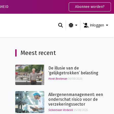
HEID
Abonnee worden?
Inloggen
Meest recent
De illusie van de
‘gelijkgetrokken’ belasting
Henk Beekman
06/08/2026
Allergenenmanagement: een
onderschat risico voor de
verzekeringssector
Sebastiaan Verbeek
05/08/2026