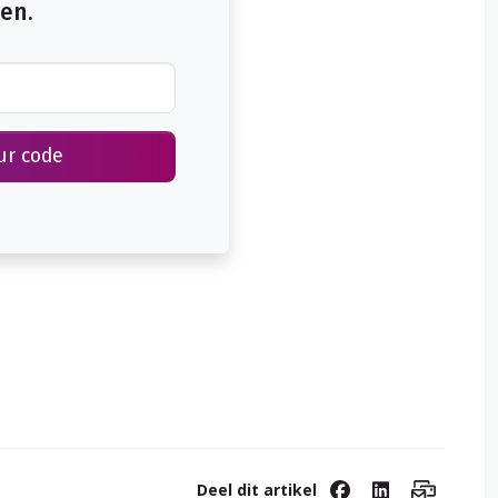
en.
e feiten volledig en naar waarheid aan te voeren. Wordt deze
olgtrekking maken die hij geraden acht.’
ur code
Deel dit artikel