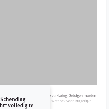
erikaanse advocatenfilms bekende verklaring. Getuigen moeten
"Schending
 we dat ook. In artikel 21 van het Wetboek voor Burgerlijke
t" volledig te