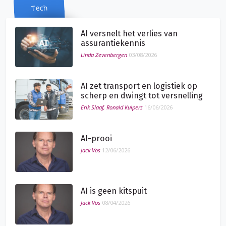
Tech
AI versnelt het verlies van
assurantiekennis
Linda Zevenbergen
03/08/2026
AI zet transport en logistiek op
scherp en dwingt tot versnelling
Erik Slaaf, Ronald Kuipers
16/06/2026
AI-prooi
Jack Vos
12/06/2026
AI is geen kitspuit
Jack Vos
08/04/2026