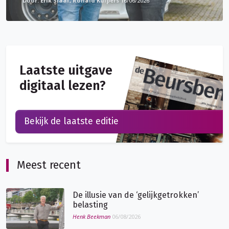
Erik Slaaf, Ronald Kuipers
16/06/2026
Laatste uitgave
digitaal lezen?
Bekijk de laatste editie
Meest recent
De illusie van de ‘gelijkgetrokken’
belasting
Henk Beekman
06/08/2026