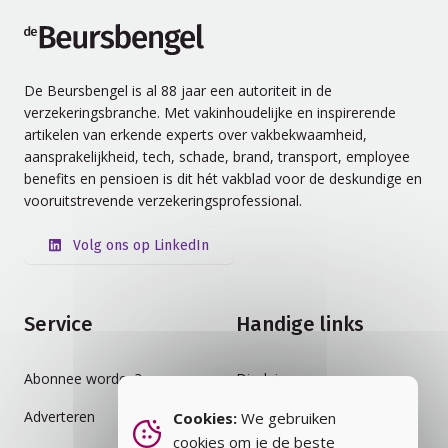
de Beursbengel
De Beursbengel is al 88 jaar een autoriteit in de
verzekeringsbranche. Met vakinhoudelijke en inspirerende
artikelen van erkende experts over vakbekwaamheid,
aansprakelijkheid, tech, schade, brand, transport, employee
benefits en pensioen is dit hét vakblad voor de deskundige en
vooruitstrevende verzekeringsprofessional.
Volg ons op LinkedIn
Service
Handige links
Abonnee worden?
Disclaimer
Adverteren
Auteursrecht
Cookies:
We gebruiken
cookies om je de beste