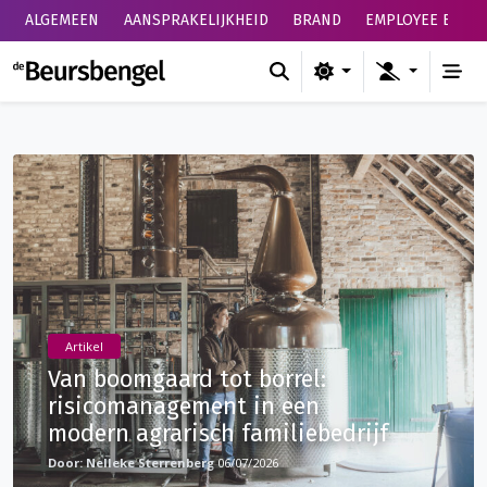
ALGEMEEN
AANSPRAKELIJKHEID
BRAND
EMPLOYEE BENEF
de Beursbengel
Artikel
Van boomgaard tot borrel:
risicomanagement in een
modern agrarisch familiebedrijf
Nelleke Sterrenberg
06/07/2026