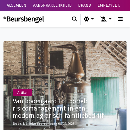
ALGEMEEN
AANSPRAKELIJKHEID
BRAND
EMPLOYEE BENEF
de Beursbengel
Artikel
Van boomgaard tot borrel:
risicomanagement in een
modern agrarisch familiebedrijf
Nelleke Sterrenberg
06/07/2026