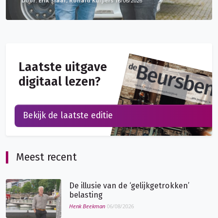
Erik Slaaf, Ronald Kuipers
16/06/2026
Laatste uitgave
digitaal lezen?
Bekijk de laatste editie
Meest recent
De illusie van de ‘gelijkgetrokken’
belasting
Henk Beekman
06/08/2026