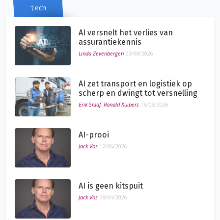
Tech
AI versnelt het verlies van
assurantiekennis
Linda Zevenbergen
03/08/2026
AI zet transport en logistiek op
scherp en dwingt tot versnelling
Erik Slaaf, Ronald Kuipers
16/06/2026
AI-prooi
Jack Vos
12/06/2026
AI is geen kitspuit
Jack Vos
08/04/2026