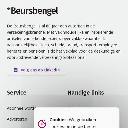
de Beursbengel
De Beursbengel is al 88 jaar een autoriteit in de
verzekeringsbranche. Met vakinhoudelijke en inspirerende
artikelen van erkende experts over vakbekwaamheid,
aansprakelijkheid, tech, schade, brand, transport, employee
benefits en pensioen is dit hét vakblad voor de deskundige en
vooruitstrevende verzekeringsprofessional.
Volg ons op LinkedIn
Service
Handige links
Abonnee worden?
Disclaimer
Adverteren
Auteursrecht
Cookies:
We gebruiken
cookies om je de beste